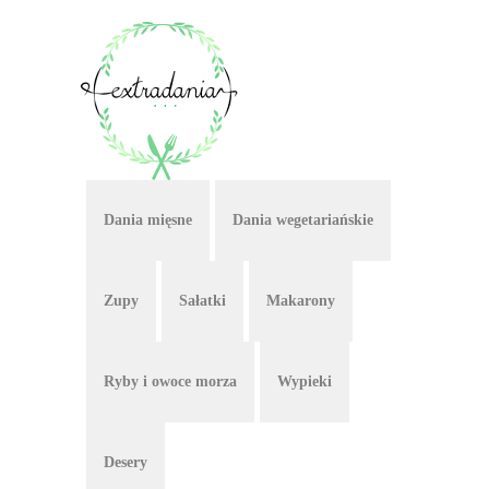
Dania mięsne
Dania wegetariańskie
Zupy
Sałatki
Makarony
Ryby i owoce morza
Wypieki
Desery