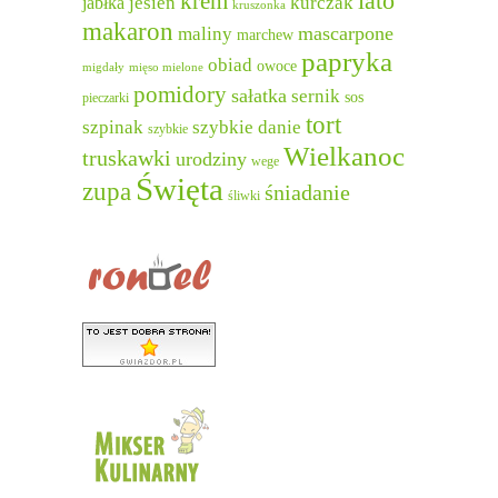
lato
krem
jesień
kurczak
jabłka
kruszonka
makaron
mascarpone
maliny
marchew
papryka
obiad
owoce
migdały
mięso mielone
pomidory
sałatka
sernik
sos
pieczarki
tort
szpinak
szybkie danie
szybkie
Wielkanoc
truskawki
urodziny
wege
Święta
zupa
śniadanie
śliwki