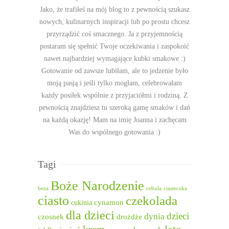
Jako, że trafiłeś na mój blog to z pewnością szukasz
nowych, kulinarnych inspiracji lub po prostu chcesz
przyrządzić coś smacznego. Ja z przyjemnością
postaram się spełnić Twoje oczekiwania i zaspokoić
nawet najbardziej wymagające kubki smakowe :)
Gotowanie od zawsze lubiłam, ale to jedzenie było
moją pasją i jeśli tylko mogłam, celebrowałam
każdy posiłek wspólnie z przyjaciółmi i rodziną. Z
pewnością znajdziesz tu szeroką gamę smaków i dań
na każdą okazję! Mam na imię Joanna i zachęcam
Was do wspólnego gotowania :)
Tagi
Boże Narodzenie
beza
cebula
ciasteczka
ciasto
czekolada
cukinia
cynamon
dla dzieci
dzieci
dynia
czosnek
drożdże