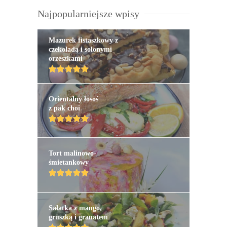
Najpopularniejsze wpisy
Mazurek fistaszkowy z
czekoladą i solonymi
orzeszkami
Orientalny łosoś
z pak choi
Tort malinowo-
śmietankowy
Sałatka z mango,
gruszką i granatem