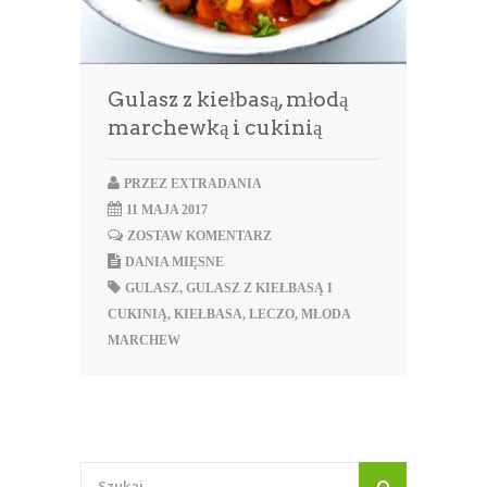
Gulasz z kiełbasą, młodą
marchewką i cukinią
PRZEZ
EXTRADANIA
11 MAJA 2017
ZOSTAW KOMENTARZ
DANIA MIĘSNE
GULASZ
,
GULASZ Z KIEŁBASĄ I
CUKINIĄ
,
KIEŁBASA
,
LECZO
,
MŁODA
MARCHEW