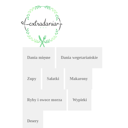
Dania mięsne
Dania wegetariańskie
Zupy
Sałatki
Makarony
Ryby i owoce morza
Wypieki
Desery