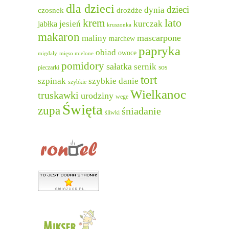
dla dzieci
dzieci
dynia
czosnek
drożdże
lato
krem
jesień
kurczak
jabłka
kruszonka
makaron
mascarpone
maliny
marchew
papryka
obiad
owoce
migdały
mięso mielone
pomidory
sałatka
sernik
sos
pieczarki
tort
szpinak
szybkie danie
szybkie
Wielkanoc
truskawki
urodziny
wege
Święta
zupa
śniadanie
śliwki