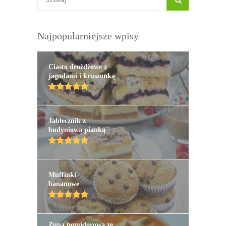
Najpopularniejsze wpisy
Ciasto drożdżowe z
jagodami i kruszonką
Jabłecznik z
budyniową pianką
Muffinki
bananowe
Zupa pomidorowa ze