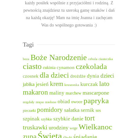
każdy posiłek wspólnie z przyjaciółmi i rodziną. Z
pewnością znajdziesz tu szeroką gamę smaków i dań
na każdą okazję! Mam na imię Joanna i zachęcam
Was do wspólnego gotowania :)
Tagi
Boże Narodzenie
beza
cebula
ciasteczka
ciasto
czekolada
cukinia
cynamon
dla dzieci
dzieci
dynia
czosnek
drożdże
lato
krem
jesień
kurczak
jabłka
kruszonka
makaron
mascarpone
maliny
marchew
papryka
obiad
owoce
migdały
mięso mielone
pomidory
sałatka
sernik
sos
pieczarki
tort
szpinak
szybkie danie
szybkie
Wielkanoc
truskawki
urodziny
wege
Święta
zupa
śniadanie
śliwki