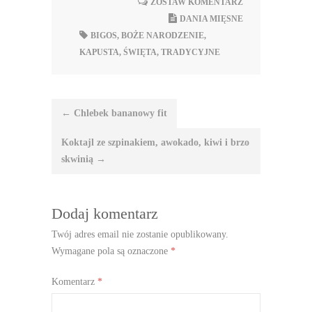
ZOSTAW KOMENTARZ
DANIA MIĘSNE
BIGOS
,
BOŻE NARODZENIE
,
KAPUSTA
,
ŚWIĘTA
,
TRADYCYJNE
Nawigacja
←
Chlebek bananowy fit
wpisu
Koktajl ze szpinakiem, awokado, kiwi i brzo
skwinią
→
Dodaj komentarz
Twój adres email nie zostanie opublikowany.
Wymagane pola są oznaczone
*
Komentarz
*