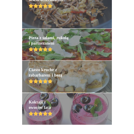
Pizza z salami, rukolą
i parmezanem
Ciasto kruche z
rabarbarem i bezą
Koktajl z
owoców lata