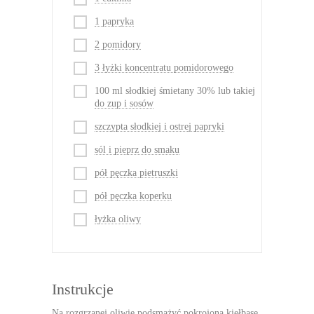
1 papryka
2 pomidory
3 łyżki koncentratu pomidorowego
100 ml słodkiej śmietany 30% lub takiej
do zup i sosów
szczypta słodkiej i ostrej papryki
sól i pieprz do smaku
pół pęczka pietruszki
pół pęczka koperku
łyżka oliwy
Instrukcje
Na rozgrzanej oliwie podsmażyć pokrojoną kiełbasę,