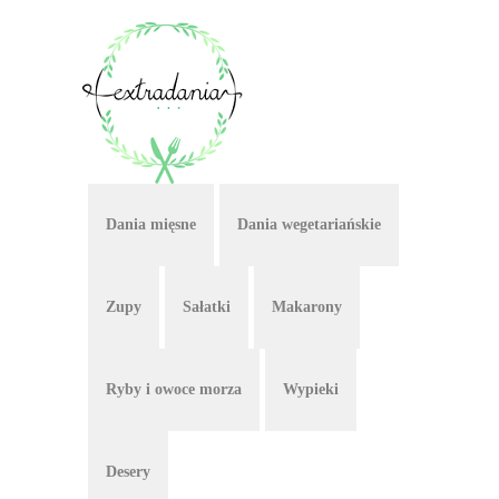
Dania mięsne
Dania wegetariańskie
Zupy
Sałatki
Makarony
Ryby i owoce morza
Wypieki
Desery