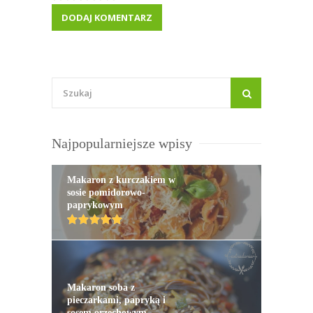
Najpopularniejsze wpisy
Makaron z kurczakiem w
sosie pomidorowo-
paprykowym
Makaron soba z
pieczarkami, papryką i
sosem orzechowym