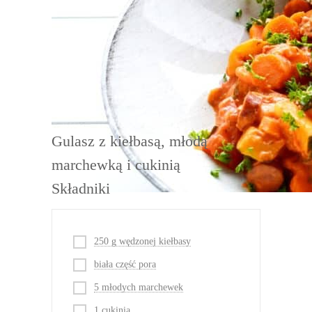
DRUKUJ
Gulasz z kiełbasą, młodą
marchewką i cukinią
Składniki
250 g wędzonej kiełbasy
biała część pora
5 młodych marchewek
1 cukinia