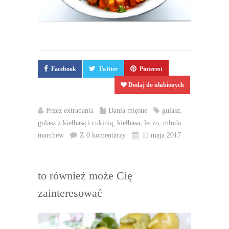
Facebook
Twitter
Pinterest
Dodaj do ulubionych
Przez
extradania
Dania mięsne
gulasz
,
gulasz z kiełbasą i cukinią
,
kiełbasa
,
leczo
,
młoda
marchew
Z 0 komentarzy
11 maja 2017
to również może Cię
zainteresować