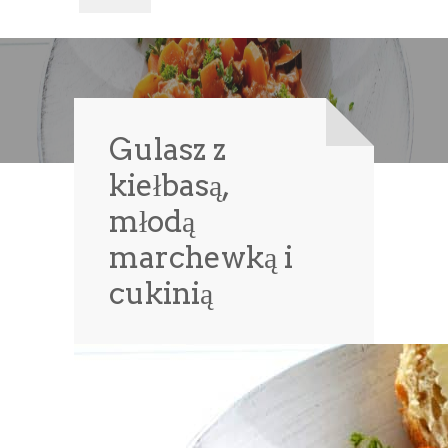
Gulasz z
kiełbasą,
młodą
marchewką i
cukinią