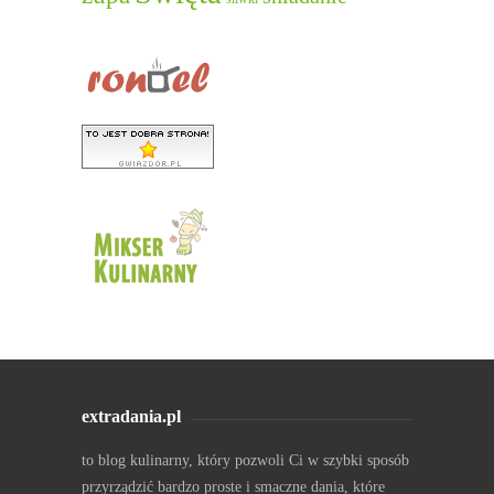
extradania.pl
to blog kulinarny, który pozwoli Ci w szybki sposób
przyrządzić bardzo proste i smaczne dania, które