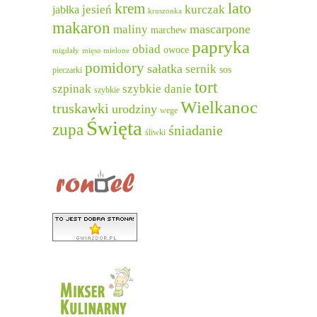
lato
krem
jesień
kurczak
jabłka
kruszonka
makaron
mascarpone
maliny
marchew
papryka
obiad
owoce
migdały
mięso mielone
pomidory
sałatka
sernik
sos
pieczarki
tort
szpinak
szybkie danie
szybkie
Wielkanoc
truskawki
urodziny
wege
Święta
zupa
śniadanie
śliwki