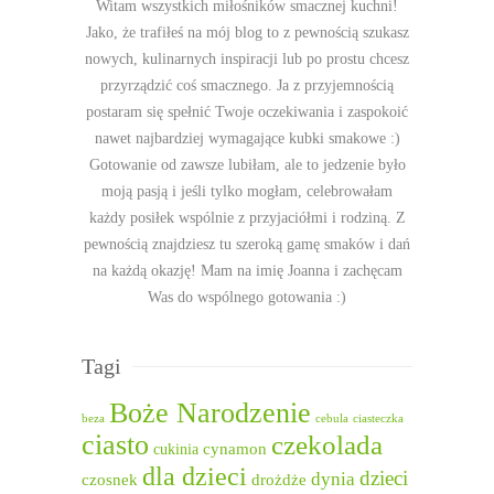
Witam wszystkich miłośników smacznej kuchni!
Jako, że trafiłeś na mój blog to z pewnością szukasz
nowych, kulinarnych inspiracji lub po prostu chcesz
przyrządzić coś smacznego. Ja z przyjemnością
postaram się spełnić Twoje oczekiwania i zaspokoić
nawet najbardziej wymagające kubki smakowe :)
Gotowanie od zawsze lubiłam, ale to jedzenie było
moją pasją i jeśli tylko mogłam, celebrowałam
każdy posiłek wspólnie z przyjaciółmi i rodziną. Z
pewnością znajdziesz tu szeroką gamę smaków i dań
na każdą okazję! Mam na imię Joanna i zachęcam
Was do wspólnego gotowania :)
Tagi
Boże Narodzenie
beza
cebula
ciasteczka
ciasto
czekolada
cukinia
cynamon
dla dzieci
dzieci
dynia
czosnek
drożdże