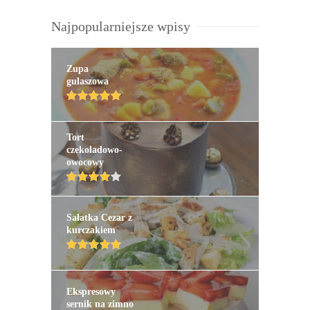
Najpopularniejsze wpisy
Zupa
gulaszowa
Tort
czekoladowo-
owocowy
Sałatka Cezar z
kurczakiem
Ekspresowy
sernik na zimno