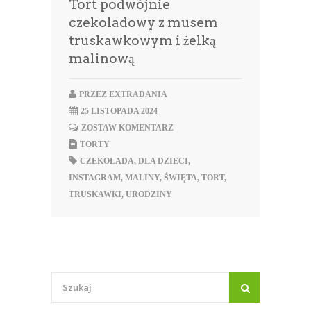
Tort podwójnie
czekoladowy z musem
truskawkowym i żelką
malinową
PRZEZ
EXTRADANIA
25 LISTOPADA 2024
ZOSTAW KOMENTARZ
TORTY
CZEKOLADA
,
DLA DZIECI
,
INSTAGRAM
,
MALINY
,
ŚWIĘTA
,
TORT
,
TRUSKAWKI
,
URODZINY