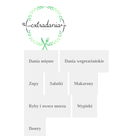
Dania mięsne
Dania wegetariańskie
Zupy
Sałatki
Makarony
Ryby i owoce morza
Wypieki
Desery