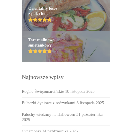
Orientalny łosoś
z pak choi
Tort malinowo-
śmietankowy
Najnowsze wpisy
Rogale Świętomarcińskie
10 listopada 2025
Bułeczki dyniowe z rodzynkami
8 listopada 2025
Paluchy wiedźmy na Halloween
31 października
2025
Cynamonki
24 października 2025