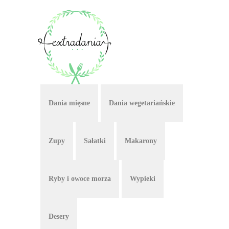
Dania mięsne
Dania wegetariańskie
Zupy
Sałatki
Makarony
Ryby i owoce morza
Wypieki
Desery