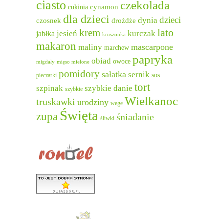
ciasto
czekolada
cukinia
cynamon
dla dzieci
dzieci
dynia
czosnek
drożdże
lato
krem
jesień
kurczak
jabłka
kruszonka
makaron
mascarpone
maliny
marchew
papryka
obiad
owoce
migdały
mięso mielone
pomidory
sałatka
sernik
sos
pieczarki
tort
szpinak
szybkie danie
szybkie
Wielkanoc
truskawki
urodziny
wege
Święta
zupa
śniadanie
śliwki