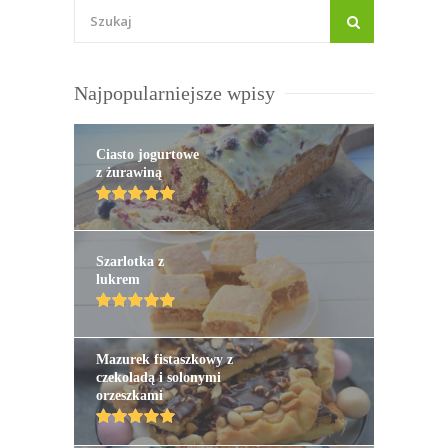
Najpopularniejsze wpisy
Ciasto jogurtowe
z żurawiną
Szarlotka z
lukrem
Mazurek fistaszkowy z
czekoladą i solonymi
orzeszkami