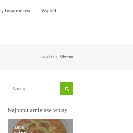
by i owoce morza
Wypieki
Jesteś tutaj
Główna
Najpopularniejsze wpisy
Zupa
gulaszowa