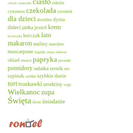
ciasto
cukinia
cebula
ciasteczka
czekolada
cynamon
czosnek
dla dzieci
dynia
drożdże
krem
dzieci
jesień
jabłka
lato
kurczak
kruszonka
makaron
maliny
marchew
mascarpone
migdały
mięso mielone
papryka
obiad
owoce
pieczarki
pomidory
sałatka
sernik
sos
szpinak
szybkie danie
szybkie
tort
truskawki
urodziny
wege
Wielkanoc
zupa
Święta
śniadanie
śliwki