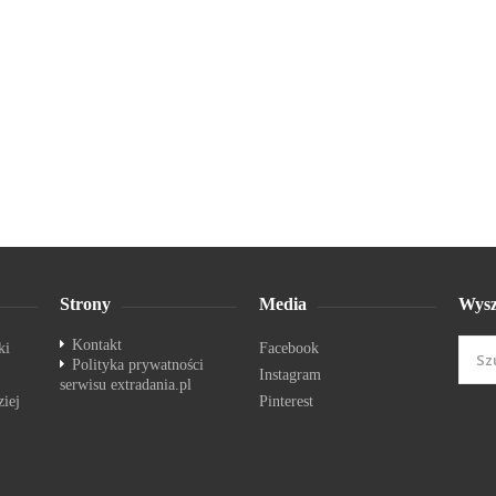
Strony
Media
Wysz
Kontakt
ki
Facebook
Polityka prywatności
Instagram
serwisu extradania.pl
ziej
Pinterest