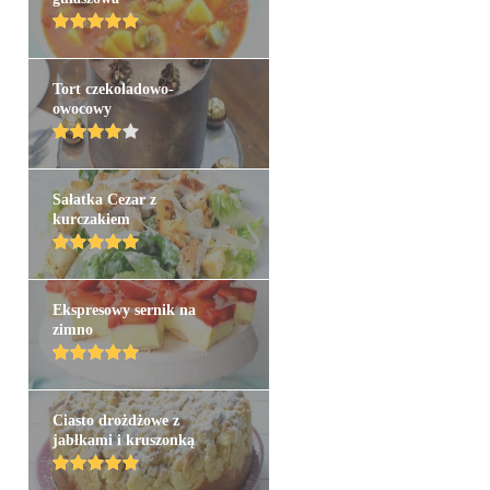
Tort czekoladowo-
owocowy
Sałatka Cezar z
kurczakiem
Ekspresowy sernik na
zimno
Ciasto drożdżowe z
jabłkami i kruszonką