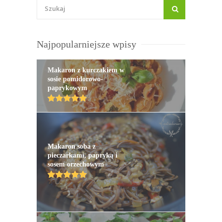
Najpopularniejsze wpisy
Makaron z kurczakiem w
sosie pomidorowo-
paprykowym
Makaron soba z
pieczarkami, papryką i
sosem orzechowym