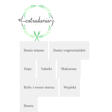
Dania mięsne
Dania wegetariańskie
Zupy
Sałatki
Makarony
Ryby i owoce morza
Wypieki
Desery