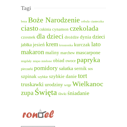
Tagi
Boże Narodzenie
beza
cebula
ciasteczka
ciasto
czekolada
cukinia
cynamon
dla dzieci
dzieci
dynia
czosnek
drożdże
lato
krem
jesień
kurczak
jabłka
kruszonka
makaron
mascarpone
maliny
marchew
papryka
obiad
owoce
migdały
mięso mielone
pomidory
sałatka
sernik
sos
pieczarki
tort
szpinak
szybkie danie
szybkie
Wielkanoc
truskawki
urodziny
wege
Święta
zupa
śniadanie
śliwki