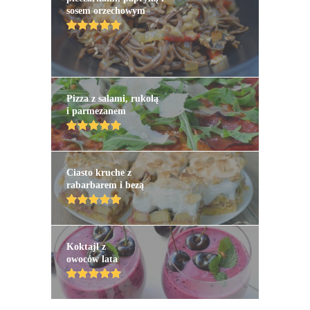
sosem orzechowym
Pizza z salami, rukolą
i parmezanem
Ciasto kruche z
rabarbarem i bezą
Koktajl z
owoców lata