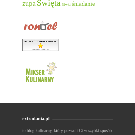
Święta
zupa
śniadanie
śliwki
extradania.pl
to blog kulinarny, który pozwoli Ci w szybki sposób