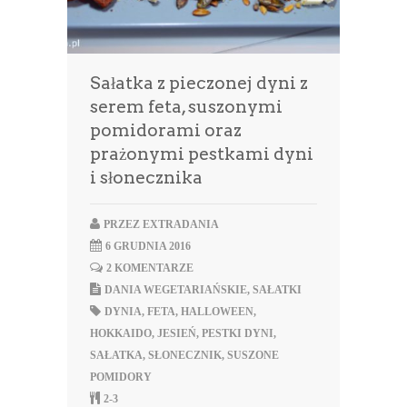
Sałatka z pieczonej dyni z
serem feta, suszonymi
pomidorami oraz
prażonymi pestkami dyni
i słonecznika
PRZEZ
EXTRADANIA
6 GRUDNIA 2016
2 KOMENTARZE
DANIA WEGETARIAŃSKIE
,
SAŁATKI
DYNIA
,
FETA
,
HALLOWEEN
,
HOKKAIDO
,
JESIEŃ
,
PESTKI DYNI
,
SAŁATKA
,
SŁONECZNIK
,
SUSZONE
POMIDORY
2-3