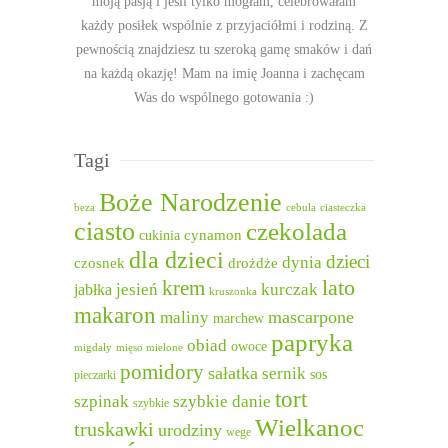
moją pasją i jeśli tylko mogłam, celebrowałam
każdy posiłek wspólnie z przyjaciółmi i rodziną. Z
pewnością znajdziesz tu szeroką gamę smaków i dań
na każdą okazję! Mam na imię Joanna i zachęcam
Was do wspólnego gotowania :)
Tagi
Boże Narodzenie
beza
cebula
ciasteczka
ciasto
czekolada
cukinia
cynamon
dla dzieci
dzieci
dynia
czosnek
drożdże
lato
krem
jesień
kurczak
jabłka
kruszonka
makaron
mascarpone
maliny
marchew
papryka
obiad
owoce
migdały
mięso mielone
pomidory
sałatka
sernik
sos
pieczarki
tort
szpinak
szybkie danie
szybkie
Wielkanoc
truskawki
urodziny
wege