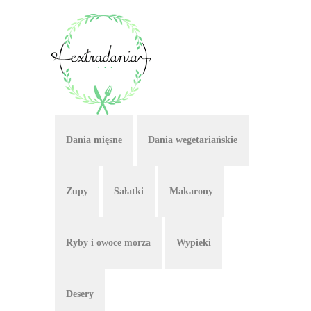
Dania mięsne
Dania wegetariańskie
Zupy
Sałatki
Makarony
Ryby i owoce morza
Wypieki
Desery