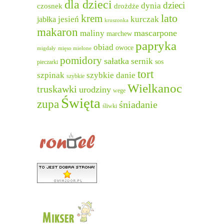
dla dzieci
dzieci
dynia
czosnek
drożdże
lato
krem
jesień
kurczak
jabłka
kruszonka
makaron
mascarpone
maliny
marchew
papryka
obiad
owoce
migdały
mięso mielone
pomidory
sałatka
sernik
sos
pieczarki
tort
szpinak
szybkie danie
szybkie
Wielkanoc
truskawki
urodziny
wege
Święta
zupa
śniadanie
śliwki