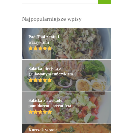
Najpopularniejsze wpisy
Pad Thai z tofu i
warzywami
Sałatka nicejska z
grillowanym tuńczykiem
Sałatka z awokado,
pomidorem i serem feta
Kurczak w sosie