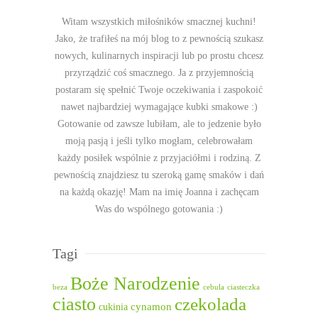
Witam wszystkich miłośników smacznej kuchni!
Jako, że trafiłeś na mój blog to z pewnością szukasz
nowych, kulinarnych inspiracji lub po prostu chcesz
przyrządzić coś smacznego. Ja z przyjemnością
postaram się spełnić Twoje oczekiwania i zaspokoić
nawet najbardziej wymagające kubki smakowe :)
Gotowanie od zawsze lubiłam, ale to jedzenie było
moją pasją i jeśli tylko mogłam, celebrowałam
każdy posiłek wspólnie z przyjaciółmi i rodziną. Z
pewnością znajdziesz tu szeroką gamę smaków i dań
na każdą okazję! Mam na imię Joanna i zachęcam
Was do wspólnego gotowania :)
Tagi
Boże Narodzenie
beza
cebula
ciasteczka
ciasto
czekolada
cukinia
cynamon