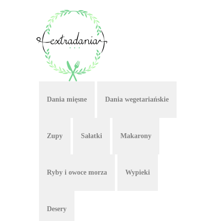
Dania mięsne
Dania wegetariańskie
Zupy
Sałatki
Makarony
Ryby i owoce morza
Wypieki
Desery