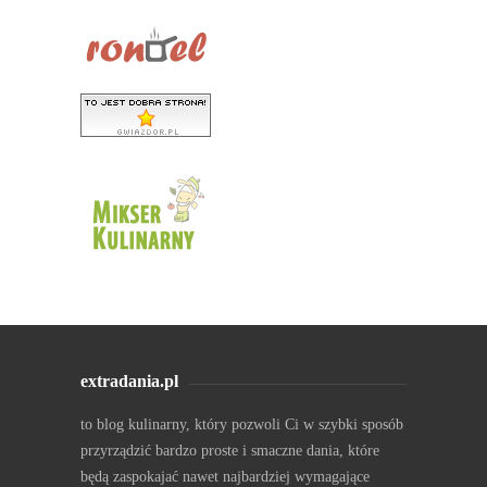
extradania.pl
to blog kulinarny, który pozwoli Ci w szybki sposób
przyrządzić bardzo proste i smaczne dania, które
będą zaspokajać nawet najbardziej wymagające