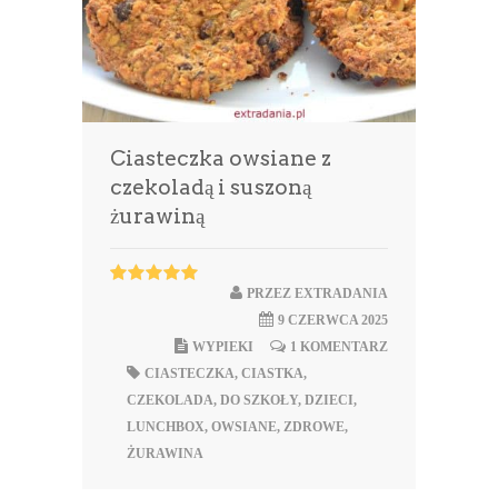
Ciasteczka owsiane z
czekoladą i suszoną
żurawiną
PRZEZ
EXTRADANIA
9 CZERWCA 2025
WYPIEKI
1 KOMENTARZ
CIASTECZKA
,
CIASTKA
,
CZEKOLADA
,
DO SZKOŁY
,
DZIECI
,
LUNCHBOX
,
OWSIANE
,
ZDROWE
,
ŻURAWINA