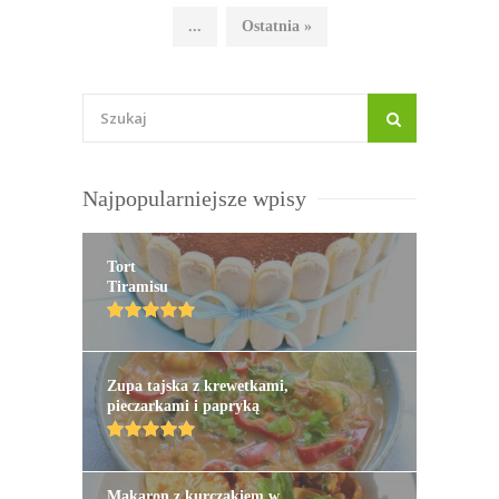
...
Ostatnia »
Najpopularniejsze wpisy
Tort
Tiramisu
Zupa tajska z krewetkami,
pieczarkami i papryką
Makaron z kurczakiem w