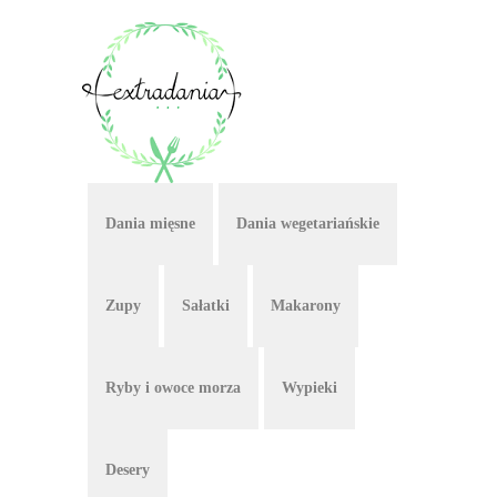
Dania mięsne
Dania wegetariańskie
Zupy
Sałatki
Makarony
Ryby i owoce morza
Wypieki
Desery