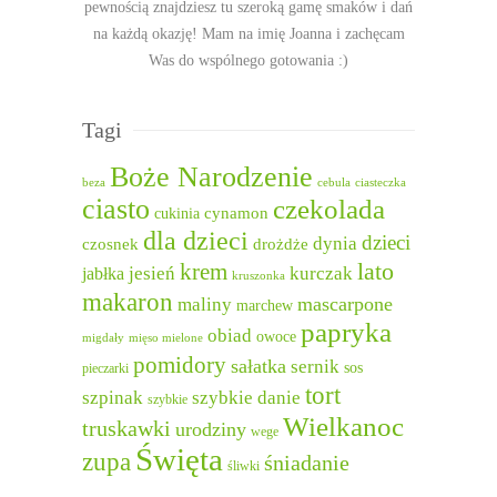
pewnością znajdziesz tu szeroką gamę smaków i dań
na każdą okazję! Mam na imię Joanna i zachęcam
Was do wspólnego gotowania :)
Tagi
Boże Narodzenie
beza
cebula
ciasteczka
ciasto
czekolada
cukinia
cynamon
dla dzieci
dzieci
dynia
czosnek
drożdże
lato
krem
jesień
kurczak
jabłka
kruszonka
makaron
mascarpone
maliny
marchew
papryka
obiad
owoce
migdały
mięso mielone
pomidory
sałatka
sernik
sos
pieczarki
tort
szpinak
szybkie danie
szybkie
Wielkanoc
truskawki
urodziny
wege
Święta
zupa
śniadanie
śliwki