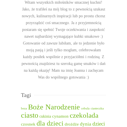
Witam wszystkich miłośników smacznej kuchni!
Jako, że trafiłeś na mój blog to z pewnością szukasz
nowych, kulinarnych inspiracji lub po prostu chcesz
przyrządzić coś smacznego. Ja z przyjemnością
postaram się spełnić Twoje oczekiwania i zaspokoić
nawet najbardziej wymagające kubki smakowe :)
Gotowanie od zawsze lubiłam, ale to jedzenie było
moją pasją i jeśli tylko mogłam, celebrowałam
każdy posiłek wspólnie z przyjaciółmi i rodziną. Z
pewnością znajdziesz tu szeroką gamę smaków i dań
na każdą okazję! Mam na imię Joanna i zachęcam
Was do wspólnego gotowania :)
Tagi
Boże Narodzenie
beza
cebula
ciasteczka
ciasto
czekolada
cukinia
cynamon
dla dzieci
dzieci
dynia
czosnek
drożdże