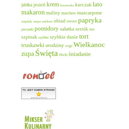
lato
krem
jesień
kurczak
jabłka
kruszonka
makaron
mascarpone
maliny
marchew
papryka
obiad
owoce
migdały
mięso mielone
pomidory
sałatka
sernik
sos
pieczarki
tort
szpinak
szybkie danie
szybkie
Wielkanoc
truskawki
urodziny
wege
Święta
zupa
śniadanie
śliwki