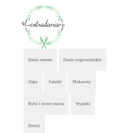
Dania mięsne
Dania wegetariańskie
Zupy
Sałatki
Makarony
Ryby i owoce morza
Wypieki
Desery