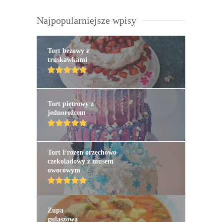
Najpopularniejsze wpisy
Tort bezowy z
truskawkami
Tort piętrowy z
jednorożcem
Tort Frozen orzechowo-
czekoladowy z musem
owocowym
Zupa
gulaszowa