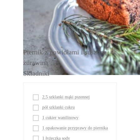
DRUKUJ
Piernik z powidłami i suszoną
żurawiną
Składniki
2,5 szklanki mąki pszennej
pół szklanki cukru
1 cukier wanilinowy
1 opakowanie przyprawy do piernika
1 łyżeczka sody