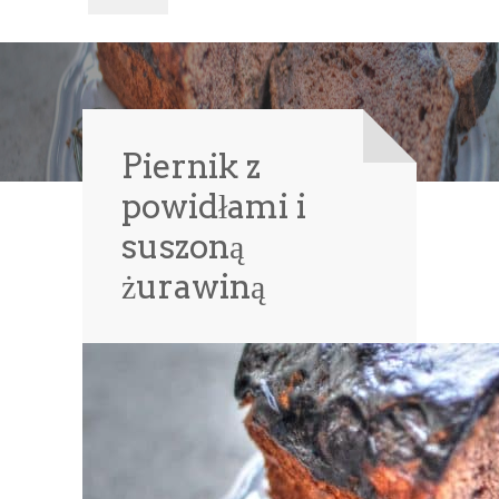
Piernik z
powidłami i
suszoną
żurawiną