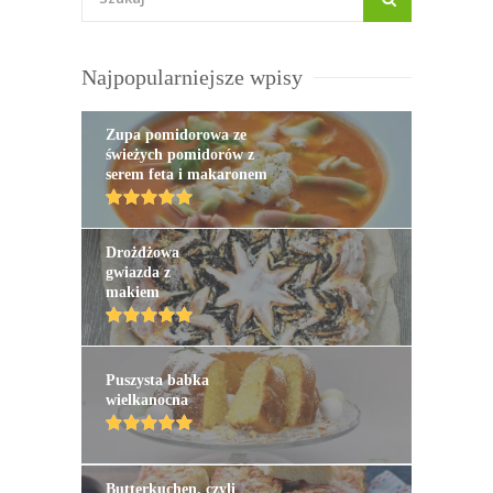
Najpopularniejsze wpisy
Zupa pomidorowa ze
świeżych pomidorów z
serem feta i makaronem
Drożdżowa
gwiazda z
makiem
Puszysta babka
wielkanocna
Butterkuchen, czyli