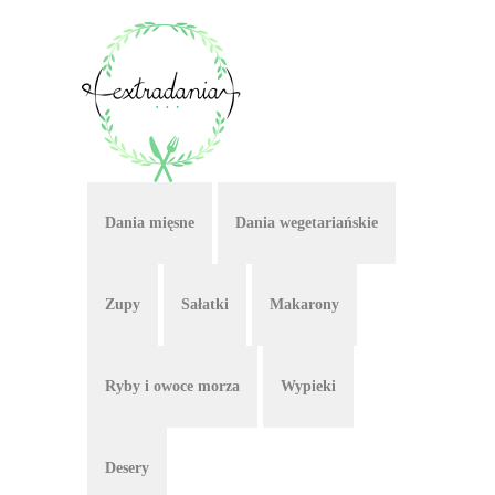
Dania mięsne
Dania wegetariańskie
Zupy
Sałatki
Makarony
Ryby i owoce morza
Wypieki
Desery