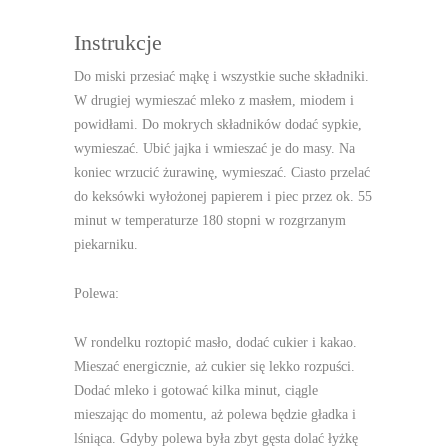
Instrukcje
Do miski przesiać mąkę i wszystkie suche składniki.
W drugiej wymieszać mleko z masłem, miodem i
powidłami. Do mokrych składników dodać sypkie,
wymieszać. Ubić jajka i wmieszać je do masy. Na
koniec wrzucić żurawinę, wymieszać. Ciasto przelać
do keksówki wyłożonej papierem i piec przez ok. 55
minut w temperaturze 180 stopni w rozgrzanym
piekarniku.
Polewa:
W rondelku roztopić masło, dodać cukier i kakao.
Mieszać energicznie, aż cukier się lekko rozpuści.
Dodać mleko i gotować kilka minut, ciągle
mieszając do momentu, aż polewa będzie gładka i
lśniąca. Gdyby polewa była zbyt gęsta dolać łyżkę