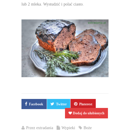
lub 2 mleka. Wystudzić i polać ciasto.
Facebook
Twitter
Pinterest
Dodaj do ulubionych
Przez
extradania
Wypieki
Boże