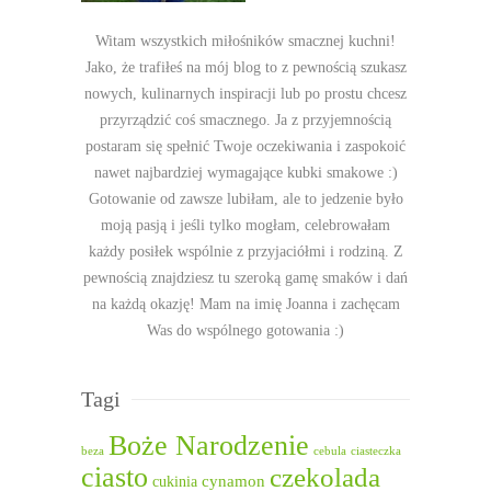
Witam wszystkich miłośników smacznej kuchni!
Jako, że trafiłeś na mój blog to z pewnością szukasz
nowych, kulinarnych inspiracji lub po prostu chcesz
przyrządzić coś smacznego. Ja z przyjemnością
postaram się spełnić Twoje oczekiwania i zaspokoić
nawet najbardziej wymagające kubki smakowe :)
Gotowanie od zawsze lubiłam, ale to jedzenie było
moją pasją i jeśli tylko mogłam, celebrowałam
każdy posiłek wspólnie z przyjaciółmi i rodziną. Z
pewnością znajdziesz tu szeroką gamę smaków i dań
na każdą okazję! Mam na imię Joanna i zachęcam
Was do wspólnego gotowania :)
Tagi
Boże Narodzenie
beza
cebula
ciasteczka
ciasto
czekolada
cukinia
cynamon