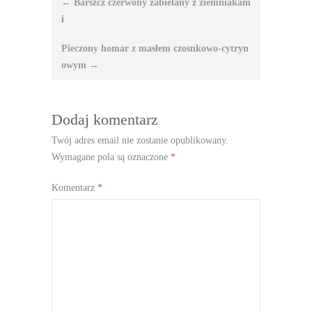
←
Barszcz czerwony zabielany z ziemniakam
wpisu
i
Pieczony homar z masłem czosnkowo-cytryn
owym
→
Dodaj komentarz
Twój adres email nie zostanie opublikowany.
Wymagane pola są oznaczone
*
Komentarz
*