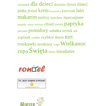
dla dzieci
dzieci
dynia
czosnek
drożdże
lato
krem
jesień
kurczak
jabłka
kruszonka
makaron
mascarpone
maliny
marchew
papryka
obiad
owoce
migdały
mięso mielone
pomidory
sałatka
sernik
sos
pieczarki
tort
szpinak
szybkie danie
szybkie
Wielkanoc
truskawki
urodziny
wege
Święta
zupa
śniadanie
śliwki