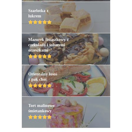
Szarlotka z
lukrem
Mazurek fistaszkowy z
czekoladą i solonymi
orzeszkami
Orientalny łosoś
z pak choi
Tort malinowo-
śmietankowy