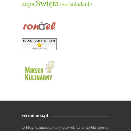
Święta
zupa
śniadanie
śliwki
extradania.pl
to blog kulinarny, który pozwoli Ci w szybki sposób