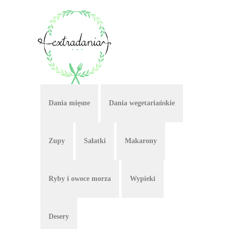
Dania mięsne
Dania wegetariańskie
Zupy
Sałatki
Makarony
Ryby i owoce morza
Wypieki
Desery