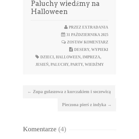
Paluchy wiedźmy na
Halloween
PRZEZ
EXTRADANIA
31 PAŹDZIERNIKA 2025
ZOSTAW KOMENTARZ
DESERY
,
WYPIEKI
DZIECI
,
HALLOWEEN
,
IMPREZA
,
JESIEŃ
,
PALUCHY
,
PARTY
,
WIEDŹMY
Nawigacja
←
Zupa gulaszowa z kurczakiem i soczewicą
wpisu
Pieczona pierś z indyka
→
Komentarze
(4)