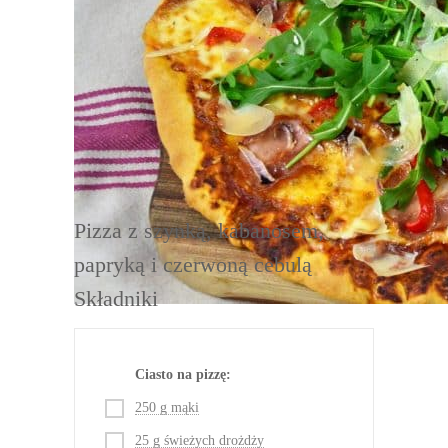
DRUKUJ
Pizza z szynką, kabanosem,
papryką i czerwoną cebulą
Składniki
Ciasto na pizzę:
250 g mąki
25 g świeżych drożdży