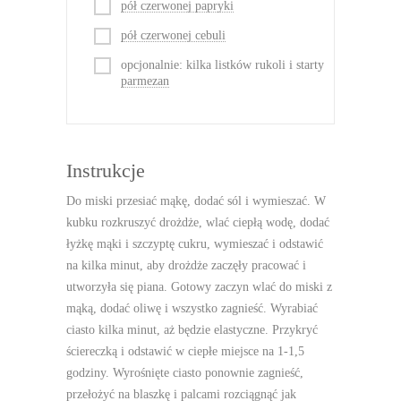
pół czerwonej papryki
pół czerwonej cebuli
opcjonalnie: kilka listków rukoli i starty
parmezan
Instrukcje
Do miski przesiać mąkę, dodać sól i wymieszać. W
kubku rozkruszyć drożdże, wlać ciepłą wodę, dodać
łyżkę mąki i szczyptę cukru, wymieszać i odstawić
na kilka minut, aby drożdże zaczęły pracować i
utworzyła się piana. Gotowy zaczyn wlać do miski z
mąką, dodać oliwę i wszystko zagnieść. Wyrabiać
ciasto kilka minut, aż będzie elastyczne. Przykryć
ściereczką i odstawić w ciepłe miejsce na 1-1,5
godziny. Wyrośnięte ciasto ponownie zagnieść,
przełożyć na blaszkę i palcami rozciągnąć jak