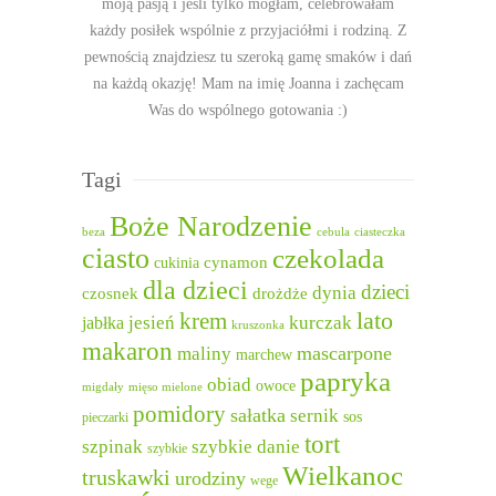
moją pasją i jeśli tylko mogłam, celebrowałam
każdy posiłek wspólnie z przyjaciółmi i rodziną. Z
pewnością znajdziesz tu szeroką gamę smaków i dań
na każdą okazję! Mam na imię Joanna i zachęcam
Was do wspólnego gotowania :)
Tagi
Boże Narodzenie
beza
cebula
ciasteczka
ciasto
czekolada
cukinia
cynamon
dla dzieci
dzieci
dynia
czosnek
drożdże
lato
krem
jesień
kurczak
jabłka
kruszonka
makaron
mascarpone
maliny
marchew
papryka
obiad
owoce
migdały
mięso mielone
pomidory
sałatka
sernik
sos
pieczarki
tort
szpinak
szybkie danie
szybkie
Wielkanoc
truskawki
urodziny
wege