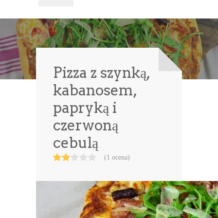
Pizza z szynką,
kabanosem,
papryką i
czerwoną
cebulą
(1 ocena)