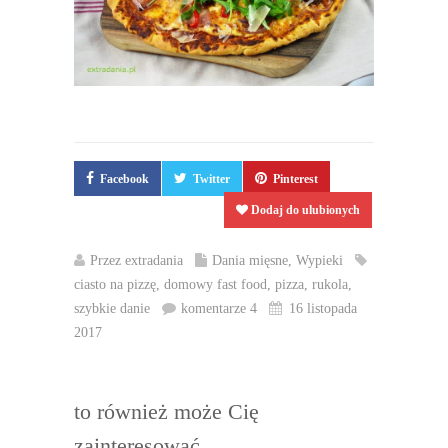
Facebook
Twitter
Pinterest
Dodaj do ulubionych
Przez
extradania
Dania mięsne
,
Wypieki
ciasto na pizzę
,
domowy fast food
,
pizza
,
rukola
,
szybkie danie
komentarze 4
16 listopada
2017
to również może Cię
zainteresować