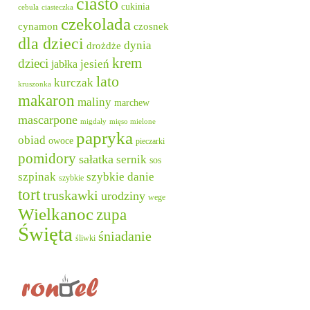
ciasto
cukinia
cebula
ciasteczka
czekolada
cynamon
czosnek
dla dzieci
dynia
drożdże
krem
dzieci
jesień
jabłka
lato
kurczak
kruszonka
makaron
maliny
marchew
mascarpone
migdały
mięso mielone
papryka
obiad
owoce
pieczarki
pomidory
sałatka
sernik
sos
szpinak
szybkie danie
szybkie
tort
truskawki
urodziny
wege
Wielkanoc
zupa
Święta
śniadanie
śliwki