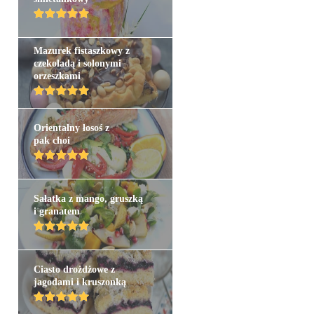
Mazurek fistaszkowy z
czekoladą i solonymi
orzeszkami
Orientalny łosoś z
pak choi
Sałatka z mango, gruszką
i granatem
Ciasto drożdżowe z
jagodami i kruszonką