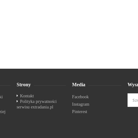
Strony
Media
Wysz
Kontakt
ki
Facebook
Polityka prywatności
Instagram
serwisu extradania.pl
ziej
Pinterest