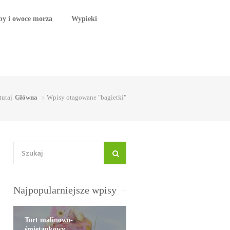
by i owoce morza
Wypieki
tutaj
Główna
Wpisy otagowane "bagietki"
Najpopularniejsze wpisy
Tort malinowo-
śmietankowy