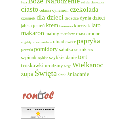
Boże Narodzenie
beza
cebula
ciasteczka
ciasto
czekolada
cukinia
cynamon
dla dzieci
dzieci
dynia
czosnek
drożdże
lato
krem
jesień
kurczak
jabłka
kruszonka
makaron
mascarpone
maliny
marchew
papryka
obiad
owoce
migdały
mięso mielone
pomidory
sałatka
sernik
sos
pieczarki
tort
szpinak
szybkie danie
szybkie
Wielkanoc
truskawki
urodziny
wege
Święta
zupa
śniadanie
śliwki