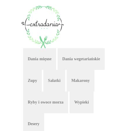
Dania mięsne
Dania wegetariańskie
Zupy
Sałatki
Makarony
Ryby i owoce morza
Wypieki
Desery