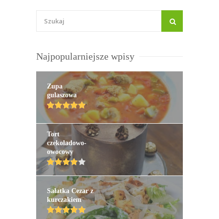
Najpopularniejsze wpisy
Zupa
gulaszowa
Tort
czekoladowo-
owocowy
Sałatka Cezar z
kurczakiem