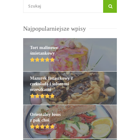
Najpopularniejsze wpisy
Tort malinowo-
śmietankowy
Mazurek fistaszkowy z
czekoladą i solonymi
orzeszkami
Orientalny łosoś
z pak choi