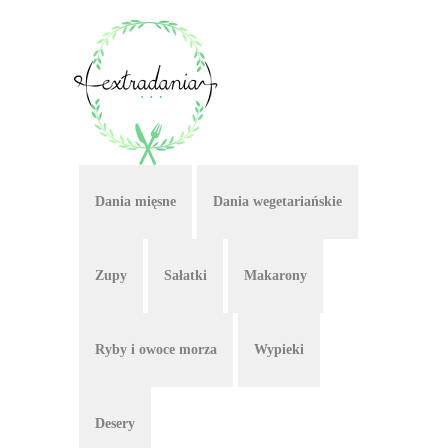
Dania mięsne
Dania wegetariańskie
Zupy
Sałatki
Makarony
Ryby i owoce morza
Wypieki
Desery