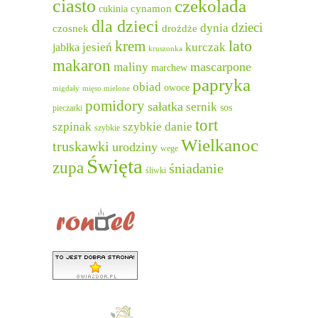
ciasto
czekolada
cukinia
cynamon
dla dzieci
dzieci
dynia
czosnek
drożdże
lato
krem
jesień
kurczak
jabłka
kruszonka
makaron
mascarpone
maliny
marchew
papryka
obiad
owoce
migdały
mięso mielone
pomidory
sałatka
sernik
sos
pieczarki
tort
szpinak
szybkie danie
szybkie
Wielkanoc
truskawki
urodziny
wege
Święta
zupa
śniadanie
śliwki