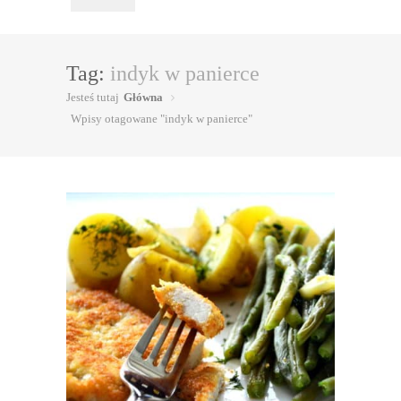
Tag:
indyk w panierce
Jesteś tutaj
Główna
Wpisy otagowane "indyk w panierce"