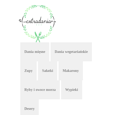
Dania mięsne
Dania wegetariańskie
Zupy
Sałatki
Makarony
Ryby i owoce morza
Wypieki
Desery