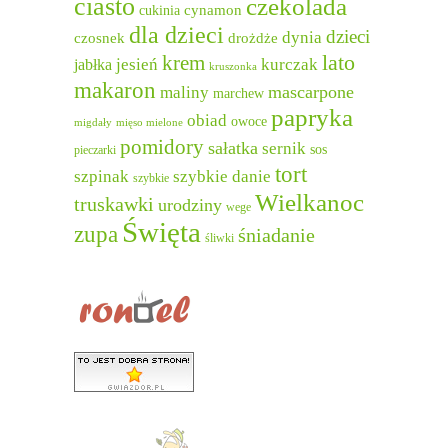
ciasto
czekolada
cukinia
cynamon
dla dzieci
dzieci
dynia
czosnek
drożdże
lato
krem
jesień
kurczak
jabłka
kruszonka
makaron
mascarpone
maliny
marchew
papryka
obiad
owoce
migdały
mięso mielone
pomidory
sałatka
sernik
sos
pieczarki
tort
szpinak
szybkie danie
szybkie
Wielkanoc
truskawki
urodziny
wege
Święta
zupa
śniadanie
śliwki