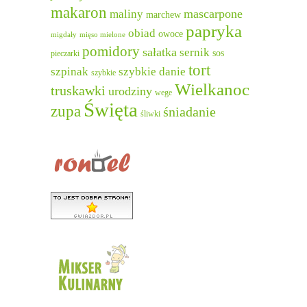
makaron
mascarpone
maliny
marchew
papryka
obiad
owoce
migdały
mięso mielone
pomidory
sałatka
sernik
sos
pieczarki
tort
szpinak
szybkie danie
szybkie
Wielkanoc
truskawki
urodziny
wege
Święta
zupa
śniadanie
śliwki