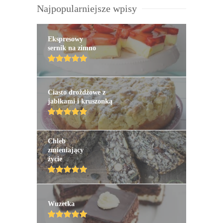
Najpopularniejsze wpisy
Ekspresowy
sernik na zimno
Ciasto drożdżowe z
jabłkami i kruszonką
Chleb
zmieniający
życie
Wuzetka