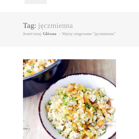
Tag:
jęczmienna
Jesteś tutaj
Główna
Wpisy otagowane "jęczmienna"