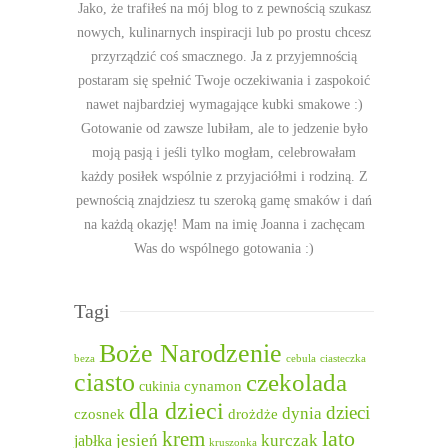
Jako, że trafiłeś na mój blog to z pewnością szukasz
nowych, kulinarnych inspiracji lub po prostu chcesz
przyrządzić coś smacznego. Ja z przyjemnością
postaram się spełnić Twoje oczekiwania i zaspokoić
nawet najbardziej wymagające kubki smakowe :)
Gotowanie od zawsze lubiłam, ale to jedzenie było
moją pasją i jeśli tylko mogłam, celebrowałam
każdy posiłek wspólnie z przyjaciółmi i rodziną. Z
pewnością znajdziesz tu szeroką gamę smaków i dań
na każdą okazję! Mam na imię Joanna i zachęcam
Was do wspólnego gotowania :)
Tagi
Boże Narodzenie
beza
cebula
ciasteczka
ciasto
czekolada
cukinia
cynamon
dla dzieci
dzieci
dynia
czosnek
drożdże
lato
krem
jesień
kurczak
jabłka
kruszonka