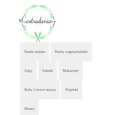
Dania mięsne
Dania wegetariańskie
Zupy
Sałatki
Makarony
Ryby i owoce morza
Wypieki
Desery