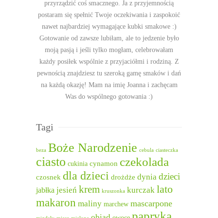
przyrządzić coś smacznego. Ja z przyjemnością
postaram się spełnić Twoje oczekiwania i zaspokoić
nawet najbardziej wymagające kubki smakowe :)
Gotowanie od zawsze lubiłam, ale to jedzenie było
moją pasją i jeśli tylko mogłam, celebrowałam
każdy posiłek wspólnie z przyjaciółmi i rodziną. Z
pewnością znajdziesz tu szeroką gamę smaków i dań
na każdą okazję! Mam na imię Joanna i zachęcam
Was do wspólnego gotowania :)
Tagi
Boże Narodzenie
beza
cebula
ciasteczka
ciasto
czekolada
cukinia
cynamon
dla dzieci
dzieci
dynia
czosnek
drożdże
lato
krem
jesień
kurczak
jabłka
kruszonka
makaron
mascarpone
maliny
marchew
papryka
obiad
owoce