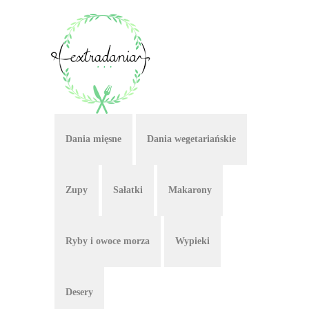
Dania mięsne
Dania wegetariańskie
Zupy
Sałatki
Makarony
Ryby i owoce morza
Wypieki
Desery