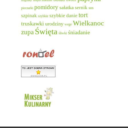
migdały
mięso mielone
pomidory
sałatka
sernik
sos
pieczarki
tort
szpinak
szybkie danie
szybkie
Wielkanoc
truskawki
urodziny
wege
Święta
zupa
śniadanie
śliwki