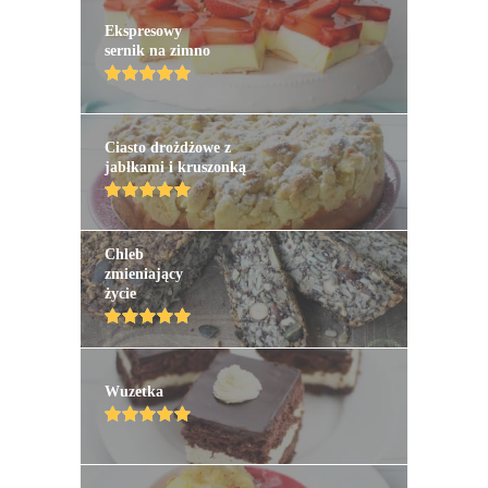
Ekspresowy
sernik na zimno
Ciasto drożdżowe z
jabłkami i kruszonką
Chleb
zmieniający
życie
Wuzetka