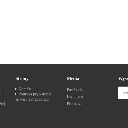
Strony
Media
Wysz
Kontakt
ki
Facebook
Polityka prywatności
Instagram
serwisu extradania.pl
ziej
Pinterest