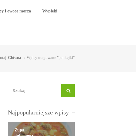
by i owoce morza
Wypieki
tutaj
Główna
Wpisy otagowane "pankejki"
Najpopularniejsze wpisy
Zupa
gulaszowa