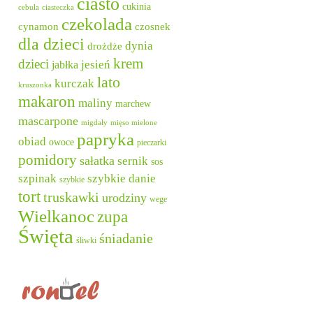
ciasto
cukinia
cebula
ciasteczka
czekolada
cynamon
czosnek
dla dzieci
dynia
drożdże
krem
dzieci
jesień
jabłka
lato
kurczak
kruszonka
makaron
maliny
marchew
mascarpone
migdały
mięso mielone
papryka
obiad
owoce
pieczarki
pomidory
sałatka
sernik
sos
szpinak
szybkie danie
szybkie
tort
truskawki
urodziny
wege
Wielkanoc
zupa
Święta
śniadanie
śliwki