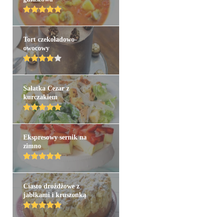
Tort czekoladowo-
owocowy
Sałatka Cezar z
kurczakiem
Ekspresowy sernik na
zimno
Ciasto drożdżowe z
jabłkami i kruszonką