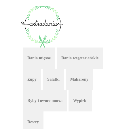
Dania mięsne
Dania wegetariańskie
Zupy
Sałatki
Makarony
Ryby i owoce morza
Wypieki
Desery