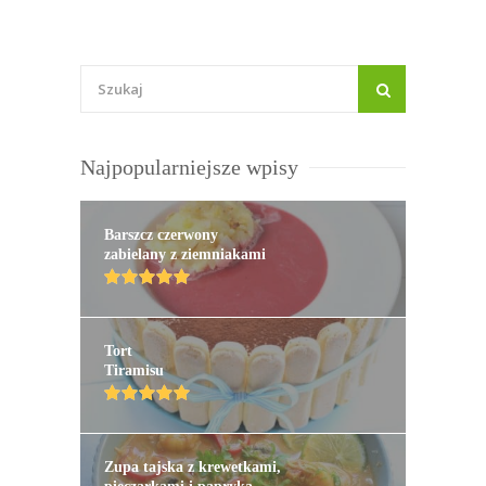
Najpopularniejsze wpisy
Barszcz czerwony
zabielany z ziemniakami
Tort
Tiramisu
Zupa tajska z krewetkami,