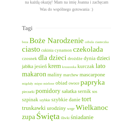
na każdą okazję! Mam na imię Joanna i zachęcam
Was do wspólnego gotowania :)
Tagi
Boże Narodzenie
beza
cebula
ciasteczka
ciasto
czekolada
cukinia
cynamon
dla dzieci
dzieci
dynia
czosnek
drożdże
lato
krem
jesień
kurczak
jabłka
kruszonka
makaron
mascarpone
maliny
marchew
papryka
obiad
owoce
migdały
mięso mielone
pomidory
sałatka
sernik
sos
pieczarki
tort
szpinak
szybkie danie
szybkie
Wielkanoc
truskawki
urodziny
wege
Święta
zupa
śniadanie
śliwki