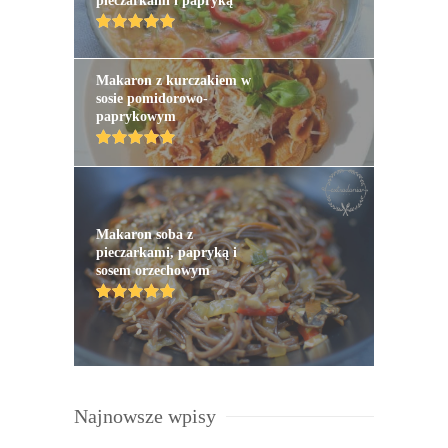
pieczarkami i papryką
Makaron z kurczakiem w
sosie pomidorowo-
paprykowym
Makaron soba z
pieczarkami, papryką i
sosem orzechowym
Najnowsze wpisy