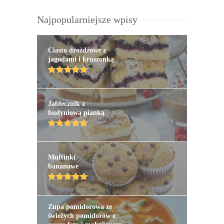
Najpopularniejsze wpisy
Ciasto drożdżowe z
jagodami i kruszonką
Jabłecznik z
budyniową pianką
Muffinki
bananowe
Zupa pomidorowa ze
świeżych pomidorów z