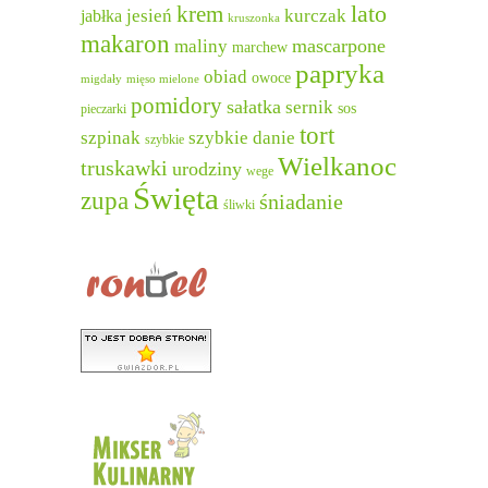
lato
krem
jesień
kurczak
jabłka
kruszonka
makaron
mascarpone
maliny
marchew
papryka
obiad
owoce
migdały
mięso mielone
pomidory
sałatka
sernik
sos
pieczarki
tort
szpinak
szybkie danie
szybkie
Wielkanoc
truskawki
urodziny
wege
Święta
zupa
śniadanie
śliwki