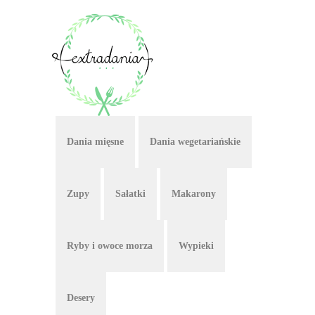
Dania mięsne
Dania wegetariańskie
Zupy
Sałatki
Makarony
Ryby i owoce morza
Wypieki
Desery