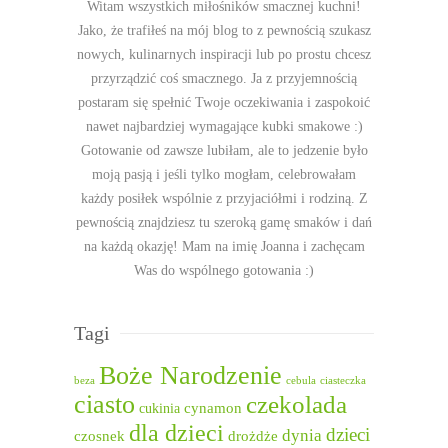
Witam wszystkich miłośników smacznej kuchni!
Jako, że trafiłeś na mój blog to z pewnością szukasz
nowych, kulinarnych inspiracji lub po prostu chcesz
przyrządzić coś smacznego. Ja z przyjemnością
postaram się spełnić Twoje oczekiwania i zaspokoić
nawet najbardziej wymagające kubki smakowe :)
Gotowanie od zawsze lubiłam, ale to jedzenie było
moją pasją i jeśli tylko mogłam, celebrowałam
każdy posiłek wspólnie z przyjaciółmi i rodziną. Z
pewnością znajdziesz tu szeroką gamę smaków i dań
na każdą okazję! Mam na imię Joanna i zachęcam
Was do wspólnego gotowania :)
Tagi
Boże Narodzenie
beza
cebula
ciasteczka
ciasto
czekolada
cukinia
cynamon
dla dzieci
dzieci
dynia
czosnek
drożdże