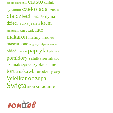
ciasto
cukinia
cebula
ciasteczka
czekolada
cynamon
czosnek
dla dzieci
dynia
drożdże
krem
dzieci
jesień
jabłka
lato
kurczak
kruszonka
makaron
maliny
marchew
mascarpone
migdały
mięso mielone
papryka
obiad
owoce
pieczarki
pomidory
sałatka
sernik
sos
szpinak
szybkie danie
szybkie
tort
truskawki
urodziny
wege
Wielkanoc
zupa
Święta
śniadanie
śliwki