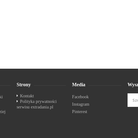
Strony
Media
Wysz
Kontakt
ki
Facebook
Polityka prywatności
Instagram
serwisu extradania.pl
ziej
Pinterest