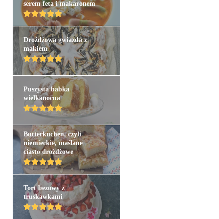
serem feta i makaronem
Drożdżowa gwiazda z
makiem
Puszysta babka
wielkanocna
Butterkuchen, czyli
niemieckie, maślane
ciasto drożdżowe
Tort bezowy z
truskawkami