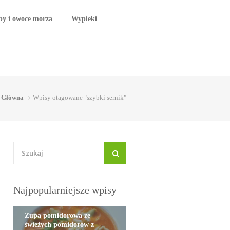
by i owoce morza
Wypieki
Główna
Wpisy otagowane "szybki sernik"
Najpopularniejsze wpisy
Zupa pomidorowa ze
świeżych pomidorów z