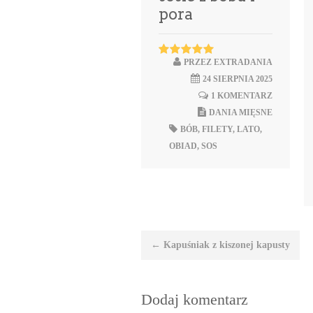
pora
PRZEZ
EXTRADANIA
24 SIERPNIA 2025
1 KOMENTARZ
DANIA MIĘSNE
BÓB
,
FILETY
,
LATO
,
OBIAD
,
SOS
Nawigacja
←
Kapuśniak z kiszonej kapusty
wpisu
Dodaj komentarz