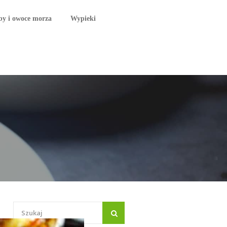
by i owoce morza
Wypieki