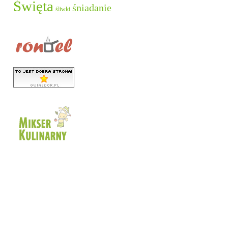
Święta
śniadanie
śliwki