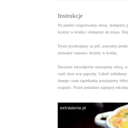
Instrukcje
Na patelni rozgrzewamy oliwę, dodajemy 
kroimy w kostkę i dodajemy do mięsa. Dop
Dynie przekrajamy na pół, usuwamy pestki 
usuwamy nasiona i kroimy w kostkę.
Naczynie żaroodporne smarujemy oliwą, wy
część dyni oraz paprykę. Całość wkładamy 
danego czasu zapiekankę posypujemy żółty
rozpuści. Przed podaniem najlepiej odczek