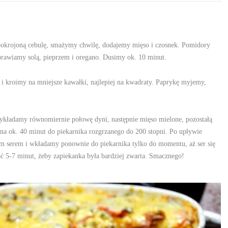
pokrojoną cebulę, smażymy chwilę, dodajemy mięso i czosnek. Pomidory
rawiamy solą, pieprzem i oregano. Dusimy ok. 10 minut.
i kroimy na mniejsze kawałki, najlepiej na kwadraty. Paprykę myjemy,
kładamy równomiernie połowę dyni, następnie mięso mielone, pozostałą
na ok. 40 minut do piekarnika rozgrzanego do 200 stopni. Po upływie
m serem i wkładamy ponownie do piekarnika tylko do momentu, aż ser się
ać 5-7 minut, żeby zapiekanka była bardziej zwarta. Smacznego!