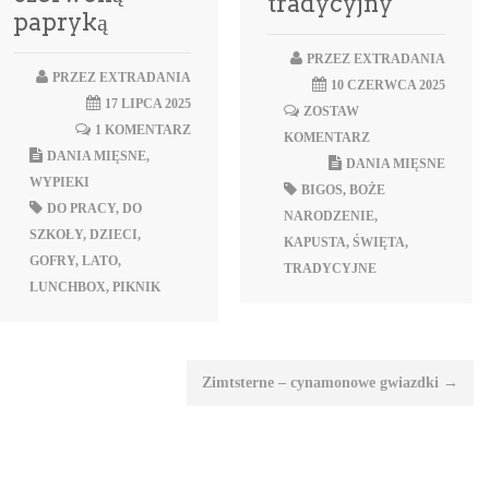
tradycyjny
papryką
PRZEZ
EXTRADANIA
PRZEZ
EXTRADANIA
10 CZERWCA 2025
17 LIPCA 2025
ZOSTAW
1 KOMENTARZ
KOMENTARZ
DANIA MIĘSNE
,
DANIA MIĘSNE
WYPIEKI
BIGOS
,
BOŻE
DO PRACY
,
DO
NARODZENIE
,
SZKOŁY
,
DZIECI
,
KAPUSTA
,
ŚWIĘTA
,
GOFRY
,
LATO
,
TRADYCYJNE
LUNCHBOX
,
PIKNIK
Zimtsterne – cynamonowe gwiazdki
→