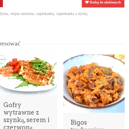
Dodaj do ulubionych
dynia
,
mięso mielone
,
zapiekanka
,
zapiekanka z dynią
eresować
Gofry
wytrawne z
szynką, serem i
Bigos
czerwoną