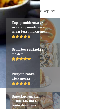
Najpopularniejsze wpisy
Zupa pomidorowa ze
świeżych pomidorów z
serem feta i makaronem
Drożdżowa gwiazda z
makiem
Puszysta babka
wielkanocna
Butterkuchen, czyli
niemieckie, maślane
ciasto drożdżowe