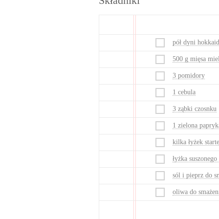
Składniki
pół dyni hokkai
500 g mięsa mie
3 pomidory
1 cebula
3 ząbki czosnku
1 zielona papryk
kilka łyżek start
łyżka suszonego
sól i pieprz do 
oliwa do smażen