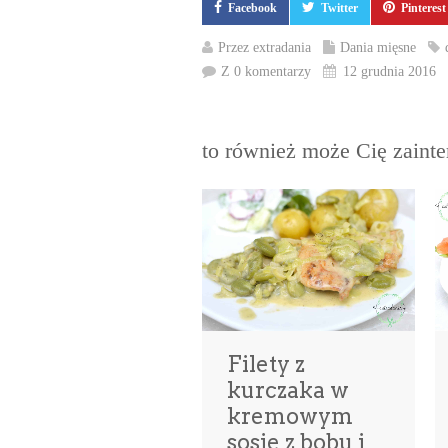
Facebook
Twitter
Pinterest
Przez
extradania
Dania mięsne
Z 0 komentarzy
12 grudnia 2016
to również może Cię zaint
Filety z
kurczaka w
kremowym
sosie z bobu i