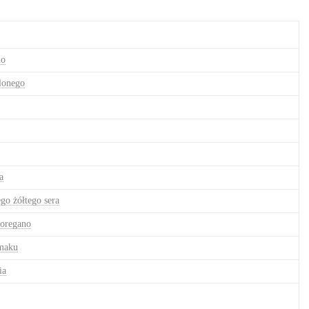
do
lonego
a
ego żółtego sera
 oregano
smaku
ia