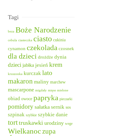
Tagi
Boże Narodzenie
beza
ciasto
cukinia
cebula
ciasteczka
czekolada
cynamon
czosnek
dla dzieci
dynia
drożdże
krem
dzieci
jesień
jabłka
lato
kurczak
kruszonka
makaron
maliny
marchew
mascarpone
migdały
mięso mielone
papryka
obiad
owoce
pieczarki
pomidory
sałatka
sernik
sos
szpinak
szybkie danie
szybkie
tort
truskawki
urodziny
wege
Wielkanoc
zupa