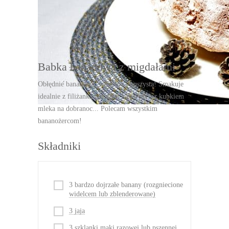
DRUKUJ
Babka bananowa z migdałami
Obłędnie bananowa, wilgotna i puszysta! Smakuje
idealnie z filiżanką porannej kawy jak i z kubkiem
mleka na dobranoc... Polecam wszystkim
bananożercom!
Składniki
3 bardzo dojrzałe banany (rozgniecione
widelcem lub zblenderowane)
3 jaja
3 szklanki mąki razowej lub pszennej