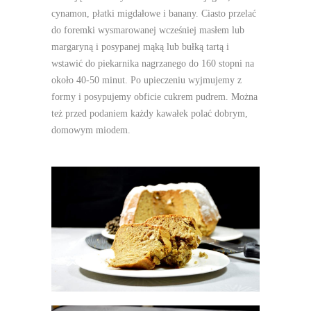
cynamon, płatki migdałowe i banany. Ciasto przelać
do foremki wysmarowanej wcześniej masłem lub
margaryną i posypanej mąką lub bułką tartą i
wstawić do piekarnika nagrzanego do 160 stopni na
około 40-50 minut. Po upieczeniu wyjmujemy z
formy i posypujemy obficie cukrem pudrem. Można
też przed podaniem każdy kawałek polać dobrym,
domowym miodem.