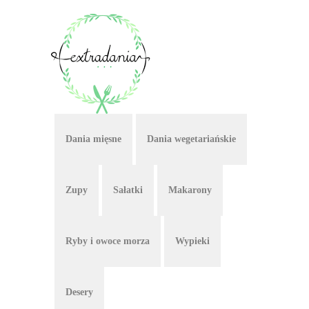
Dania mięsne
Dania wegetariańskie
Zupy
Sałatki
Makarony
Ryby i owoce morza
Wypieki
Desery