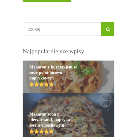
Najpopularniejsze wpisy
Makaron z kurczakiem w
sosie pomidorowo-
paprykowym
Makaron soba z
pieczarkami, papryką i
sosem orzechowym