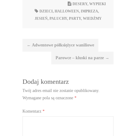
DESERY
,
WYPIEKI
DZIECI
,
HALLOWEEN
,
IMPREZA
,
JESIEŃ
,
PALUCHY
,
PARTY
,
WIEDŹMY
Nawigacja
←
Adwentowe półksiężyce waniliowe
wpisu
Parowce – kluski na parze
→
Dodaj komentarz
Twój adres email nie zostanie opublikowany.
Wymagane pola są oznaczone
*
Komentarz
*