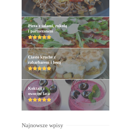
Pizza z salami, rukolą
i parmezanem
Ciasto kruche z
rabarbarem i bezą
Koktajl z
owoców lata
Najnowsze wpisy