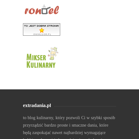
extradania.pl
to blog kulinarny, który pozwoli Ci w szybki sposób
przyrządzić bardzo proste i smaczne dania, które
będą zaspokajać nawet najbardziej wymagające