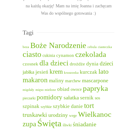
na każdą okazję! Mam na imię Joanna i zachęcam
Was do wspólnego gotowania :)
Tagi
Boże Narodzenie
beza
cebula
ciasteczka
ciasto
czekolada
cukinia
cynamon
dla dzieci
dzieci
dynia
czosnek
drożdże
lato
krem
jesień
kurczak
jabłka
kruszonka
makaron
mascarpone
maliny
marchew
papryka
obiad
owoce
migdały
mięso mielone
pomidory
sałatka
sernik
sos
pieczarki
tort
szpinak
szybkie danie
szybkie
Wielkanoc
truskawki
urodziny
wege
Święta
zupa
śniadanie
śliwki