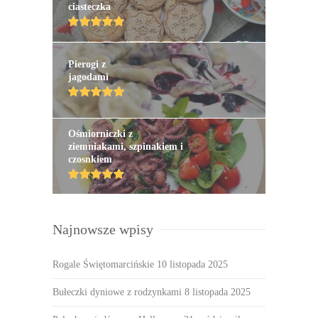
ciasteczka
Pierogi z
jagodami
Ośmiorniczki z
ziemniakami, szpinakiem i
czosnkiem
Najnowsze wpisy
Rogale Świętomarcińskie
10 listopada 2025
Bułeczki dyniowe z rodzynkami
8 listopada 2025