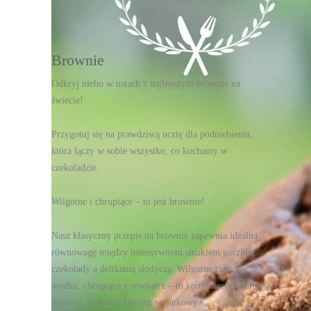
DRUKUJ
Brownie
Odkryj niebo w ustach z najlepszym brownie na
świecie!
Przygotuj się na prawdziwą ucztę dla podniebienia,
która łączy w sobie wszystko, co kochamy w
czekoladzie.
Wilgotne i chrupiące – to jest brownie!
Nasz klasyczny przepis na brownie zapewnia idealną
równowagę między intensywnym smakiem gorzkiej
czekolady a delikatną słodyczą. Wilgotne ciasto w
środku, chrupiące z zewnątrz – to kombinacja, która
sprawia, że każdy kęs jest wyjątkowy.