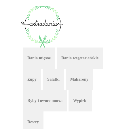
Dania mięsne
Dania wegetariańskie
Zupy
Sałatki
Makarony
Ryby i owoce morza
Wypieki
Desery