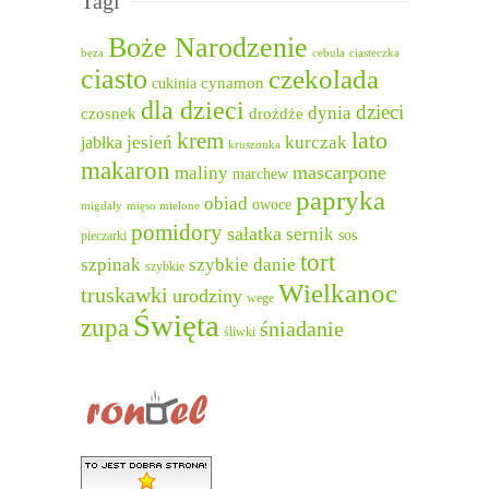
Tagi
Boże Narodzenie
beza
cebula
ciasteczka
ciasto
czekolada
cukinia
cynamon
dla dzieci
dzieci
dynia
czosnek
drożdże
lato
krem
jesień
kurczak
jabłka
kruszonka
makaron
mascarpone
maliny
marchew
papryka
obiad
owoce
migdały
mięso mielone
pomidory
sałatka
sernik
sos
pieczarki
tort
szpinak
szybkie danie
szybkie
Wielkanoc
truskawki
urodziny
wege
Święta
zupa
śniadanie
śliwki