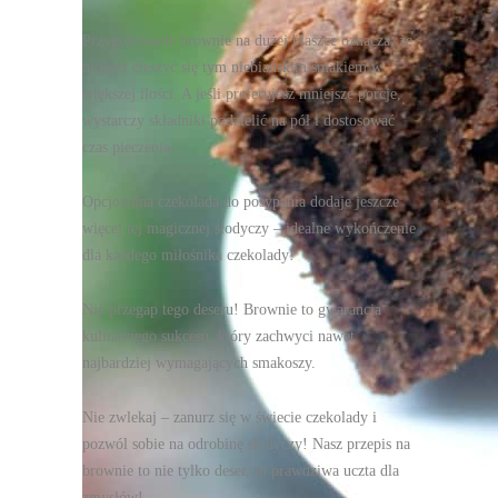
Przygotowanie brownie na dużej blaszce oznacza, że
możesz cieszyć się tym niebiańskim smakiem w
większej ilości. A jeśli preferujesz mniejsze porcje,
wystarczy składniki podzielić na pół i dostosować
czas pieczenia.
Opcjonalna czekolada do posypania dodaje jeszcze
więcej tej magicznej słodyczy – idealne wykończenie
dla każdego miłośnika czekolady!
Nie przegap tego deseru! Brownie to gwarancja
kulinarnego sukcesu, który zachwyci nawet
najbardziej wymagających smakoszy.
Nie zwlekaj – zanurz się w świecie czekolady i
pozwól sobie na odrobinę słodyczy! Nasz przepis na
brownie to nie tylko deser, to prawdziwa uczta dla
zmysłów!