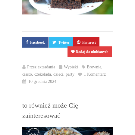
Facebook
Twitter
Pinterest
Dodaj do ulubionych
Przez
extradania
Wypieki
Brownie
,
ciasto
,
czekolada
,
dzieci
,
party
1 Komentarz
10 grudnia 2024
to również może Cię
zainteresować