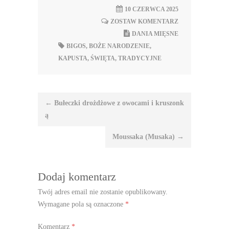
10 CZERWCA 2025
ZOSTAW KOMENTARZ
DANIA MIĘSNE
BIGOS
,
BOŻE NARODZENIE
,
KAPUSTA
,
ŚWIĘTA
,
TRADYCYJNE
Nawigacja
←
Bułeczki drożdżowe z owocami i kruszonk
wpisu
ą
Moussaka (Musaka)
→
Dodaj komentarz
Twój adres email nie zostanie opublikowany.
Wymagane pola są oznaczone
*
Komentarz
*