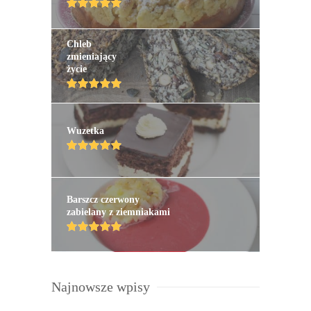
Chleb
zmieniający
życie
Wuzetka
Barszcz czerwony
zabielany z ziemniakami
Najnowsze wpisy