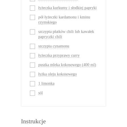
łyżeczka kurkumy i słodkiej papryki
pół łyżeczki kardamonu i kminu
rzymskiego
szczypta płatków chili lub kawałek
papryczki chili
szczypta cynamonu
łyżeczka przyprawy curry
puszka mleka kokosowego (400 ml)
łyżka oleju kokosowego
1 limonka
sól
Instrukcje