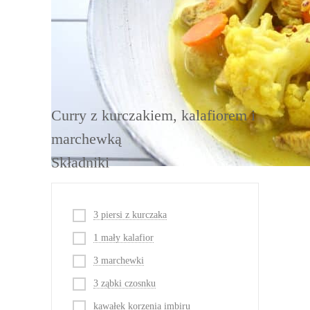
DRUKUJ
Curry z kurczakiem, kalafiorem i
marchewką
Składniki
3 piersi z kurczaka
1 mały kalafior
3 marchewki
3 ząbki czosnku
kawałek korzenia imbiru