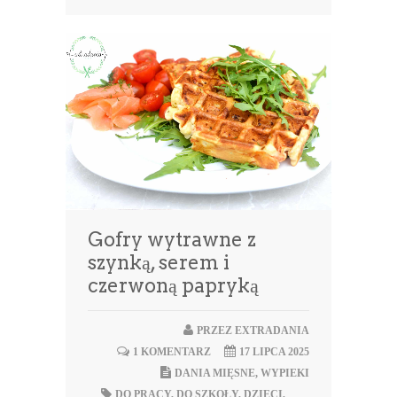
Gofry wytrawne z
szynką, serem i
czerwoną papryką
PRZEZ
EXTRADANIA
1 KOMENTARZ
17 LIPCA 2025
DANIA MIĘSNE
,
WYPIEKI
DO PRACY
,
DO SZKOŁY
,
DZIECI
,