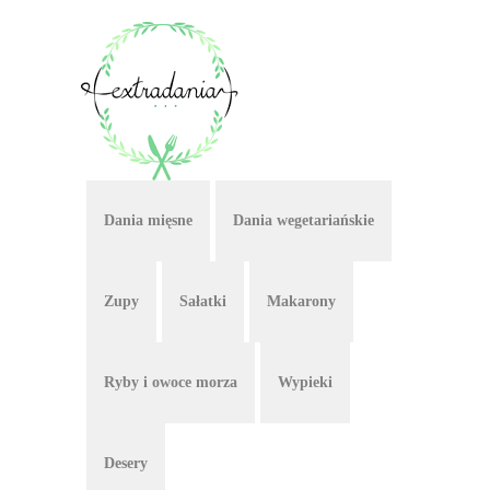
Dania mięsne
Dania wegetariańskie
Zupy
Sałatki
Makarony
Ryby i owoce morza
Wypieki
Desery