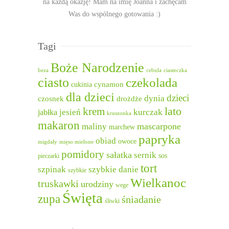
na każdą okazję! Mam na imię Joanna i zachęcam
Was do wspólnego gotowania :)
Tagi
Boże Narodzenie
beza
cebula
ciasteczka
ciasto
czekolada
cukinia
cynamon
dla dzieci
dzieci
dynia
czosnek
drożdże
lato
krem
jesień
kurczak
jabłka
kruszonka
makaron
mascarpone
maliny
marchew
papryka
obiad
owoce
migdały
mięso mielone
pomidory
sałatka
sernik
sos
pieczarki
tort
szpinak
szybkie danie
szybkie
Wielkanoc
truskawki
urodziny
wege
Święta
zupa
śniadanie
śliwki