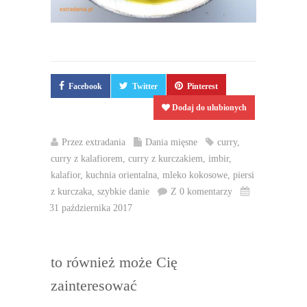
Facebook
Twitter
Pinterest
Dodaj do ulubionych
Przez
extradania
Dania mięsne
curry
,
curry z kalafiorem
,
curry z kurczakiem
,
imbir
,
kalafior
,
kuchnia orientalna
,
mleko kokosowe
,
piersi
z kurczaka
,
szybkie danie
Z 0 komentarzy
31 października 2017
to również może Cię
zainteresować