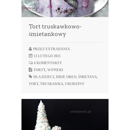
Tort truskawkowo-
śmietankowy
PRZEZ
EXTRADANIA
13 LUTEGO 2021
6 KOMENTARZY
TORTY
,
WYPIEKI
DLA DZIECI
,
DRIP
,
OREO
,
ŚMIETANA
,
TORT
,
TRUSKAWKA
,
URODZINY