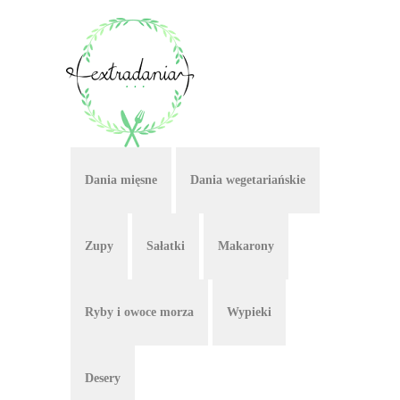
Dania mięsne
Dania wegetariańskie
Zupy
Sałatki
Makarony
Ryby i owoce morza
Wypieki
Desery