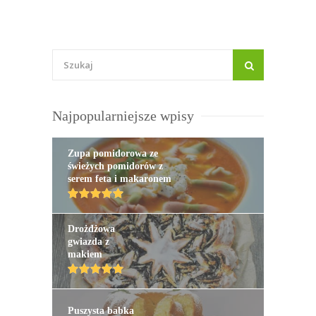
Najpopularniejsze wpisy
Zupa pomidorowa ze
świeżych pomidorów z
serem feta i makaronem
Drożdżowa
gwiazda z
makiem
Puszysta babka