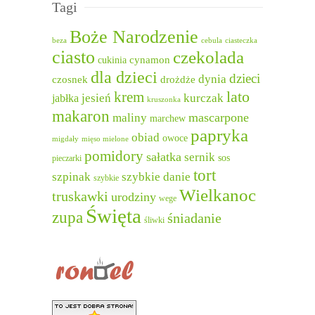
Tagi
Boże Narodzenie
beza
cebula
ciasteczka
ciasto
czekolada
cukinia
cynamon
dla dzieci
dzieci
dynia
czosnek
drożdże
lato
krem
jesień
kurczak
jabłka
kruszonka
makaron
mascarpone
maliny
marchew
papryka
obiad
owoce
migdały
mięso mielone
pomidory
sałatka
sernik
sos
pieczarki
tort
szpinak
szybkie danie
szybkie
Wielkanoc
truskawki
urodziny
wege
Święta
zupa
śniadanie
śliwki