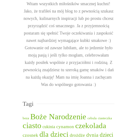
Witam wszystkich miłośników smacznej kuchni!
Jako, że trafiłeś na mój blog to z pewnością szukasz
nowych, kulinarnych inspiracji lub po prostu chcesz
przyrządzić coś smacznego. Ja z przyjemnością
postaram się spełnić Twoje oczekiwania i zaspokoić
nawet najbardziej wymagające kubki smakowe :)
Gotowanie od zawsze lubiłam, ale to jedzenie było
moją pasją i jeśli tylko mogłam, celebrowałam
każdy posiłek wspólnie z przyjaciółmi i rodziną. Z
pewnością znajdziesz tu szeroką gamę smaków i dań
na każdą okazję! Mam na imię Joanna i zachęcam
Was do wspólnego gotowania :)
Tagi
Boże Narodzenie
beza
cebula
ciasteczka
ciasto
czekolada
cukinia
cynamon
dla dzieci
dzieci
dynia
czosnek
drożdże