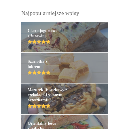
Najpopularniejsze wpisy
Ciasto jogurtowe
z żurawiną
Szarlotka z
lukrem
Mazurek fistaszkowy z
czekoladą i solonymi
orzeszkami
Orientalny łosoś
z pak choi