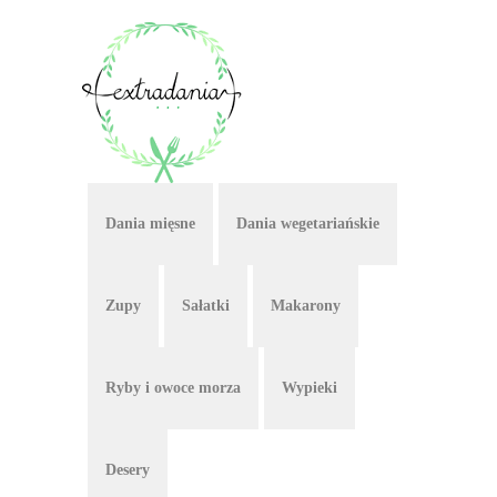
Dania mięsne
Dania wegetariańskie
Zupy
Sałatki
Makarony
Ryby i owoce morza
Wypieki
Desery