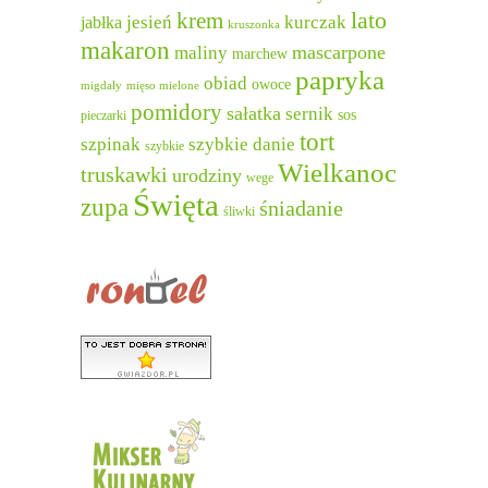
lato
krem
jesień
kurczak
jabłka
kruszonka
makaron
mascarpone
maliny
marchew
papryka
obiad
owoce
migdały
mięso mielone
pomidory
sałatka
sernik
sos
pieczarki
tort
szpinak
szybkie danie
szybkie
Wielkanoc
truskawki
urodziny
wege
Święta
zupa
śniadanie
śliwki