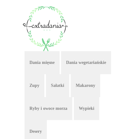
Dania mięsne
Dania wegetariańskie
Zupy
Sałatki
Makarony
Ryby i owoce morza
Wypieki
Desery