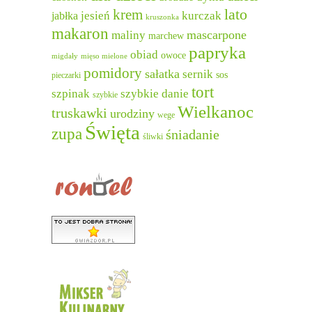
lato
krem
jesień
kurczak
jabłka
kruszonka
makaron
mascarpone
maliny
marchew
papryka
obiad
owoce
migdały
mięso mielone
pomidory
sałatka
sernik
sos
pieczarki
tort
szpinak
szybkie danie
szybkie
Wielkanoc
truskawki
urodziny
wege
Święta
zupa
śniadanie
śliwki