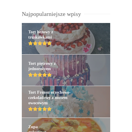
Najpopularniejsze wpisy
Tort bezowy z
truskawkami
Tort piętrowy z
jednorożcem
Tort Frozen orzechowo-
czekoladowy z musem
owocowym
Zupa