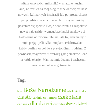
Witam wszystkich miłośników smacznej kuchni!
Jako, że trafiłeś na mój blog to z pewnością szukasz
nowych, kulinarnych inspiracji lub po prostu chcesz
przyrządzić coś smacznego. Ja z przyjemnością
postaram się spełnić Twoje oczekiwania i zaspokoić
nawet najbardziej wymagające kubki smakowe :)
Gotowanie od zawsze lubiłam, ale to jedzenie było
moją pasją i jeśli tylko mogłam, celebrowałam
każdy posiłek wspólnie z przyjaciółmi i rodziną. Z
pewnością znajdziesz tu szeroką gamę smaków i dań
na każdą okazję! Mam na imię Joanna i zachęcam
Was do wspólnego gotowania :)
Tagi
Boże Narodzenie
beza
cebula
ciasteczka
ciasto
czekolada
cukinia
cynamon
dla dzieci
dzieci
dynia
czosnek
drożdże