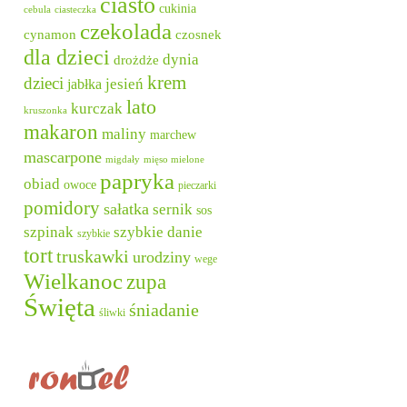
ciasto
cukinia
cebula
ciasteczka
czekolada
cynamon
czosnek
dla dzieci
dynia
drożdże
krem
dzieci
jesień
jabłka
lato
kurczak
kruszonka
makaron
maliny
marchew
mascarpone
migdały
mięso mielone
papryka
obiad
owoce
pieczarki
pomidory
sałatka
sernik
sos
szpinak
szybkie danie
szybkie
tort
truskawki
urodziny
wege
Wielkanoc
zupa
Święta
śniadanie
śliwki