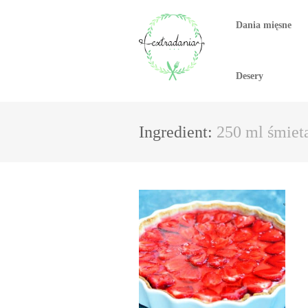
Dania mięsne
Desery
Ingredient:
250 ml śmie