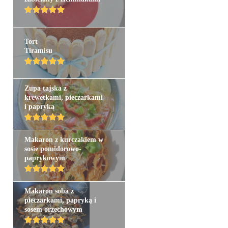
Tort
Tiramisu
Zupa tajska z
krewetkami, pieczarkami
i papryką
Makaron z kurczakiem w
sosie pomidorowo-
paprykowym
Makaron soba z
pieczarkami, papryką i
sosem orzechowym