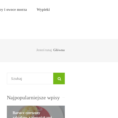
by i owoce morza
Wypieki
Jesteś tutaj
Główna
Najpopularniejsze wpisy
Barszcz czerwony
zabielany z ziemniakami