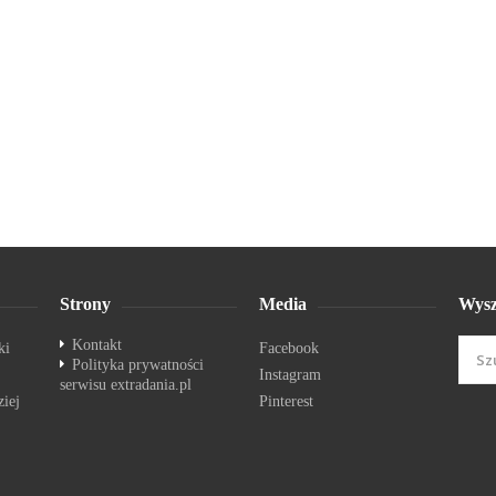
Strony
Media
Wysz
Kontakt
ki
Facebook
Polityka prywatności
Instagram
serwisu extradania.pl
ziej
Pinterest