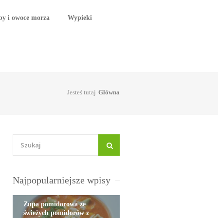
by i owoce morza
Wypieki
Jesteś tutaj
Główna
Najpopularniejsze wpisy
Zupa pomidorowa ze
świeżych pomidorów z