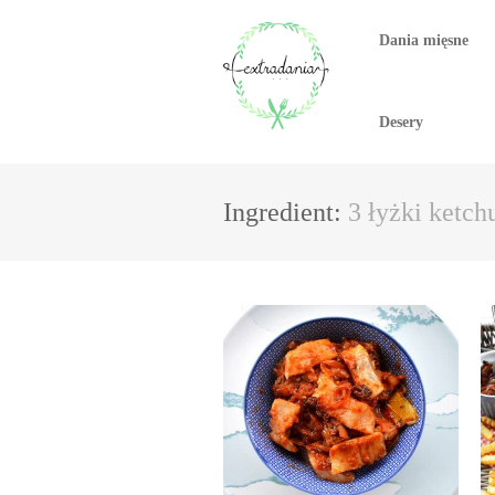
Dania mięsne
Desery
Ingredient:
3 łyżki ketch