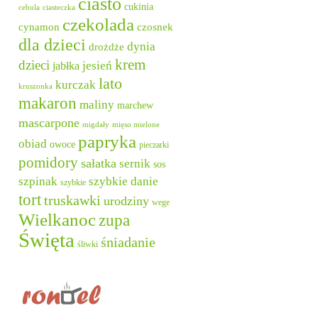
ciasto
cukinia
cebula
ciasteczka
czekolada
cynamon
czosnek
dla dzieci
dynia
drożdże
krem
dzieci
jesień
jabłka
lato
kurczak
kruszonka
makaron
maliny
marchew
mascarpone
migdały
mięso mielone
papryka
obiad
owoce
pieczarki
pomidory
sałatka
sernik
sos
szpinak
szybkie danie
szybkie
tort
truskawki
urodziny
wege
Wielkanoc
zupa
Święta
śniadanie
śliwki