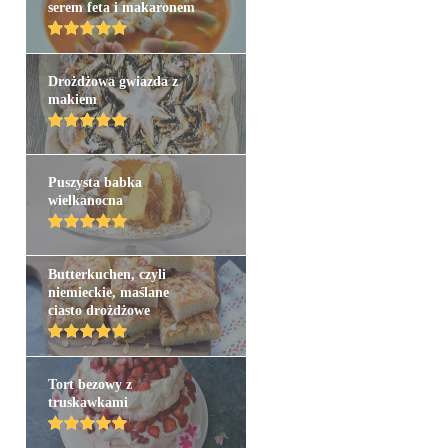
serem feta i makaronem
Drożdżowa gwiazda z
makiem
Puszysta babka
wielkanocna
Butterkuchen, czyli
niemieckie, maślane
ciasto drożdżowe
Tort bezowy z
truskawkami