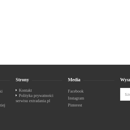
Strony
Media
Wysz
Kontakt
ki
Facebook
Polityka prywatności
Instagram
serwisu extradania.pl
ziej
Pinterest