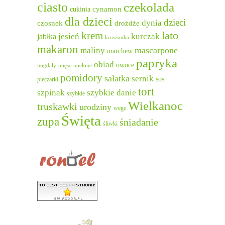
ciasto
czekolada
cukinia
cynamon
dla dzieci
dzieci
dynia
czosnek
drożdże
lato
krem
jesień
kurczak
jabłka
kruszonka
makaron
mascarpone
maliny
marchew
papryka
obiad
owoce
migdały
mięso mielone
pomidory
sałatka
sernik
sos
pieczarki
tort
szpinak
szybkie danie
szybkie
Wielkanoc
truskawki
urodziny
wege
Święta
zupa
śniadanie
śliwki