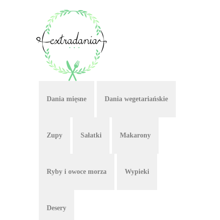
Dania mięsne
Dania wegetariańskie
Zupy
Sałatki
Makarony
Ryby i owoce morza
Wypieki
Desery