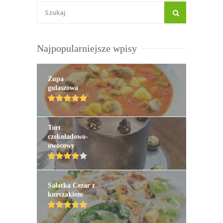
Najpopularniejsze wpisy
Zupa
gulaszowa
Tort
czekoladowo-
owocowy
Sałatka Cezar z
kurczakiem