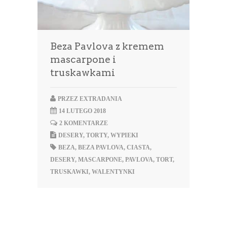
Beza Pavlova z kremem
mascarpone i
truskawkami
PRZEZ
EXTRADANIA
14 LUTEGO 2018
2 KOMENTARZE
DESERY
,
TORTY
,
WYPIEKI
BEZA
,
BEZA PAVLOVA
,
CIASTA
,
DESERY
,
MASCARPONE
,
PAVLOVA
,
TORT
,
TRUSKAWKI
,
WALENTYNKI