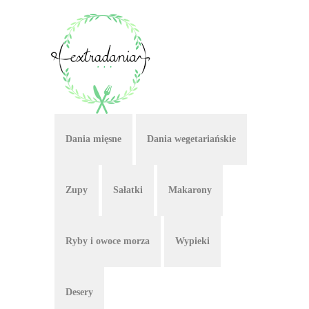
Dania mięsne
Dania wegetariańskie
Zupy
Sałatki
Makarony
Ryby i owoce morza
Wypieki
Desery