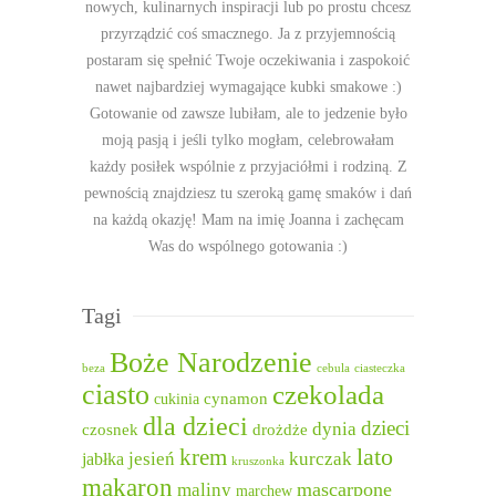
nowych, kulinarnych inspiracji lub po prostu chcesz
przyrządzić coś smacznego. Ja z przyjemnością
postaram się spełnić Twoje oczekiwania i zaspokoić
nawet najbardziej wymagające kubki smakowe :)
Gotowanie od zawsze lubiłam, ale to jedzenie było
moją pasją i jeśli tylko mogłam, celebrowałam
każdy posiłek wspólnie z przyjaciółmi i rodziną. Z
pewnością znajdziesz tu szeroką gamę smaków i dań
na każdą okazję! Mam na imię Joanna i zachęcam
Was do wspólnego gotowania :)
Tagi
Boże Narodzenie
beza
cebula
ciasteczka
ciasto
czekolada
cukinia
cynamon
dla dzieci
dzieci
dynia
czosnek
drożdże
lato
krem
jesień
kurczak
jabłka
kruszonka
makaron
mascarpone
maliny
marchew