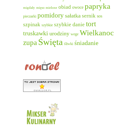
papryka
obiad
owoce
migdały
mięso mielone
pomidory
sałatka
sernik
sos
pieczarki
tort
szpinak
szybkie danie
szybkie
Wielkanoc
truskawki
urodziny
wege
Święta
zupa
śniadanie
śliwki