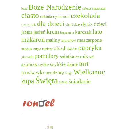
Boże Narodzenie
beza
cebula
ciasteczka
ciasto
czekolada
cukinia
cynamon
dla dzieci
dzieci
dynia
czosnek
drożdże
lato
krem
jesień
kurczak
jabłka
kruszonka
makaron
mascarpone
maliny
marchew
papryka
obiad
owoce
migdały
mięso mielone
pomidory
sałatka
sernik
sos
pieczarki
tort
szpinak
szybkie danie
szybkie
Wielkanoc
truskawki
urodziny
wege
Święta
zupa
śniadanie
śliwki