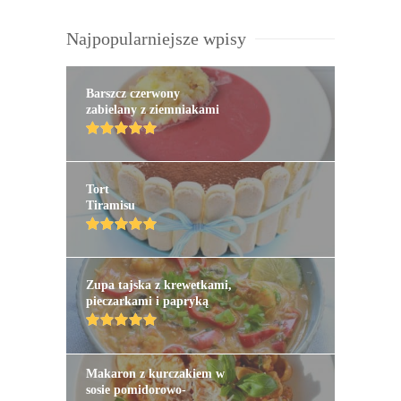
Najpopularniejsze wpisy
Barszcz czerwony
zabielany z ziemniakami
Tort
Tiramisu
Zupa tajska z krewetkami,
pieczarkami i papryką
Makaron z kurczakiem w
sosie pomidorowo-