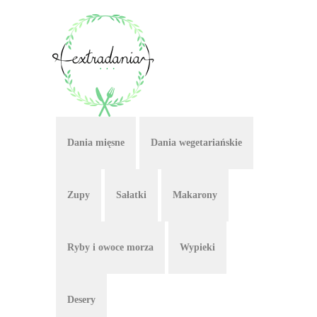
Dania mięsne
Dania wegetariańskie
Zupy
Sałatki
Makarony
Ryby i owoce morza
Wypieki
Desery