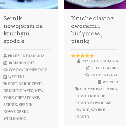
Sernik
Kruche ciasto z
nowojorski na
owocami i
kruchym
budyniową
spodzie
pianką
PRZEZ
EXTRADANIA
PRZEZ
EXTRADANIA
10 MARCA 2017
21 LUTEGO 2017
ZOSTAW KOMENTARZ
2 KOMENTARZE
WYPIEKI
WYPIEKI
BOŻE NARODZENIE
,
BUDYNIOWA PIANKA
,
KRUCHE CIASTO
,
NEW
CIASTO KRUCHE
,
YORK CHEESECAKE
,
CIASTO Z OWOCAMI
,
SERNIK
,
SERNIK
OWOCE
,
SZYBKIE
NOWOJORSKI
,
CIASTO
WIELKANOC