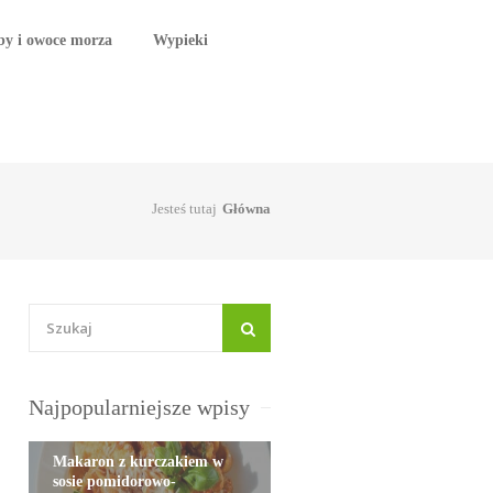
by i owoce morza
Wypieki
Jesteś tutaj
Główna
Najpopularniejsze wpisy
Makaron z kurczakiem w
sosie pomidorowo-