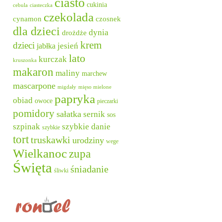
ciasto
cukinia
cebula
ciasteczka
czekolada
cynamon
czosnek
dla dzieci
dynia
drożdże
krem
dzieci
jesień
jabłka
lato
kurczak
kruszonka
makaron
maliny
marchew
mascarpone
migdały
mięso mielone
papryka
obiad
owoce
pieczarki
pomidory
sałatka
sernik
sos
szpinak
szybkie danie
szybkie
tort
truskawki
urodziny
wege
Wielkanoc
zupa
Święta
śniadanie
śliwki