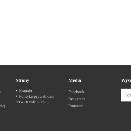
Strony
Media
Wysz
Kontakt
ki
Facebook
Polityka prywatności
Instagram
serwisu extradania.pl
ziej
Pinterest