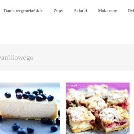
Dania wegetariańskie
Zupy
Sałatki
Makarony
Ry
waniliowego