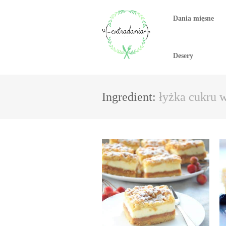
Dania mięsne
Desery
Ingredient:
łyżka cukru 