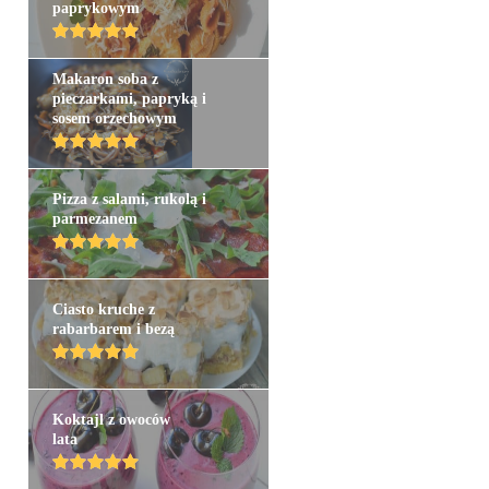
paprykowym
Makaron soba z
pieczarkami, papryką i
sosem orzechowym
Pizza z salami, rukolą i
parmezanem
Ciasto kruche z
rabarbarem i bezą
Koktajl z owoców
lata