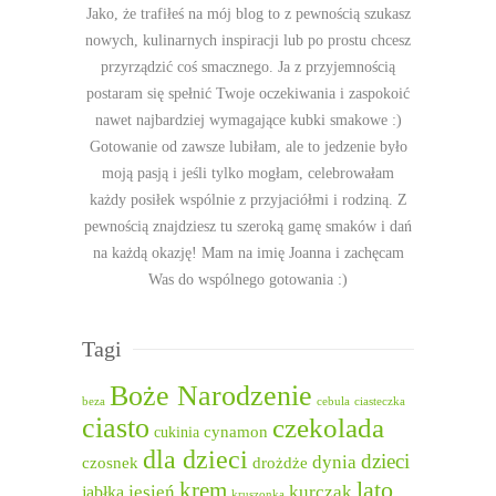
Jako, że trafiłeś na mój blog to z pewnością szukasz
nowych, kulinarnych inspiracji lub po prostu chcesz
przyrządzić coś smacznego. Ja z przyjemnością
postaram się spełnić Twoje oczekiwania i zaspokoić
nawet najbardziej wymagające kubki smakowe :)
Gotowanie od zawsze lubiłam, ale to jedzenie było
moją pasją i jeśli tylko mogłam, celebrowałam
każdy posiłek wspólnie z przyjaciółmi i rodziną. Z
pewnością znajdziesz tu szeroką gamę smaków i dań
na każdą okazję! Mam na imię Joanna i zachęcam
Was do wspólnego gotowania :)
Tagi
Boże Narodzenie
beza
cebula
ciasteczka
ciasto
czekolada
cukinia
cynamon
dla dzieci
dzieci
dynia
czosnek
drożdże
lato
krem
jesień
kurczak
jabłka
kruszonka