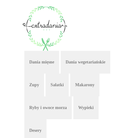
Dania mięsne
Dania wegetariańskie
Zupy
Sałatki
Makarony
Ryby i owoce morza
Wypieki
Desery