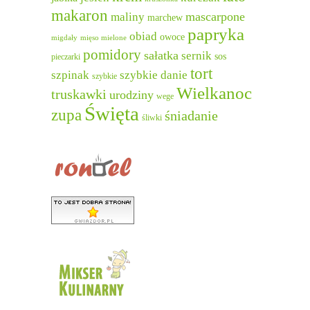
makaron
mascarpone
maliny
marchew
papryka
obiad
owoce
migdały
mięso mielone
pomidory
sałatka
sernik
sos
pieczarki
tort
szpinak
szybkie danie
szybkie
Wielkanoc
truskawki
urodziny
wege
Święta
zupa
śniadanie
śliwki