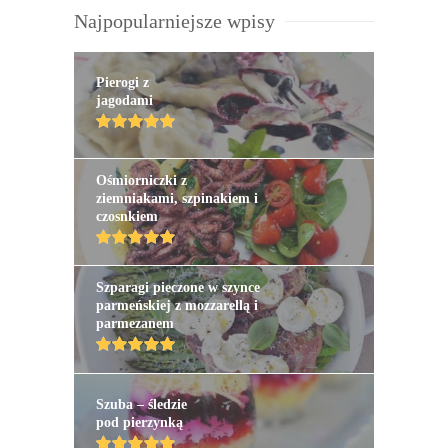
Najpopularniejsze wpisy
Pierogi z
jagodami
Ośmiorniczki z
ziemniakami, szpinakiem i
czosnkiem
Szparagi pieczone w szynce
parmeńskiej z mozzarellą i
parmezanem
Szuba – śledzie
pod pierzynką