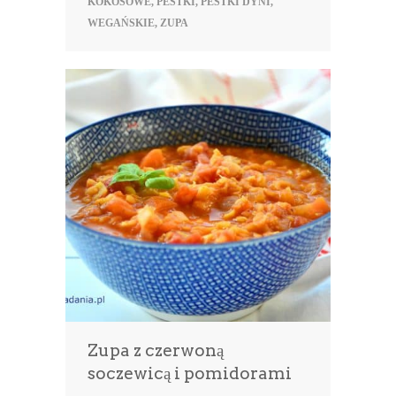
KOKOSOWE
,
PESTKI
,
PESTKI DYNI
,
WEGAŃSKIE
,
ZUPA
Zupa z czerwoną
soczewicą i pomidorami