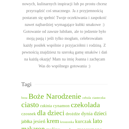
nowych, kulinarnych inspiracji lub po prostu chcesz
przyrządzić coś smacznego. Ja z przyjemnością
postaram się spełnić Twoje oczekiwania i zaspokoić
nawet najbardziej wymagające kubki smakowe :)
Gotowanie od zawsze lubiłam, ale to jedzenie było
moją pasją i jeśli tylko mogłam, celebrowałam
każdy posiłek wspólnie z przyjaciółmi i rodziną. Z
pewnością znajdziesz tu szeroką gamę smaków i dań
na każdą okazję! Mam na imię Joanna i zachęcam
Was do wspólnego gotowania :)
Tagi
Boże Narodzenie
beza
cebula
ciasteczka
ciasto
czekolada
cukinia
cynamon
dla dzieci
dzieci
dynia
czosnek
drożdże
lato
krem
jesień
kurczak
jabłka
kruszonka
makaron