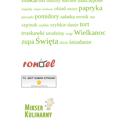
mascarpone
maliny
marchew
papryka
obiad
owoce
migdały
mięso mielone
pomidory
sałatka
sernik
sos
pieczarki
tort
szpinak
szybkie danie
szybkie
Wielkanoc
truskawki
urodziny
wege
Święta
zupa
śniadanie
śliwki