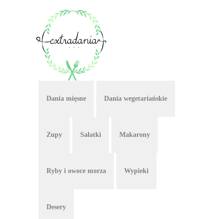
Dania mięsne
Dania wegetariańskie
Zupy
Sałatki
Makarony
Ryby i owoce morza
Wypieki
Desery