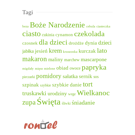
Tagi
Boże Narodzenie
beza
cebula
ciasteczka
ciasto
czekolada
cukinia
cynamon
dla dzieci
dzieci
dynia
czosnek
drożdże
lato
krem
jesień
kurczak
jabłka
kruszonka
makaron
mascarpone
maliny
marchew
papryka
obiad
owoce
migdały
mięso mielone
pomidory
sałatka
sernik
sos
pieczarki
tort
szpinak
szybkie danie
szybkie
Wielkanoc
truskawki
urodziny
wege
Święta
zupa
śniadanie
śliwki