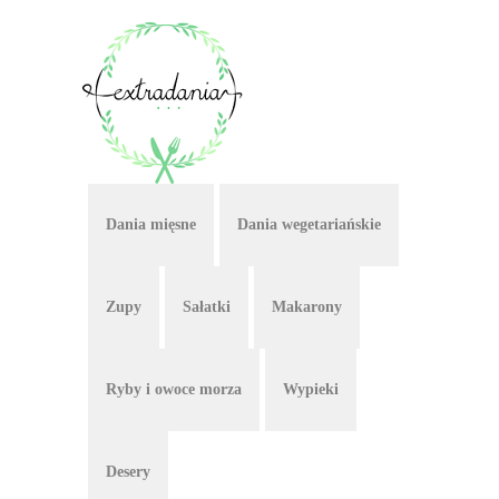
Dania mięsne
Dania wegetariańskie
Zupy
Sałatki
Makarony
Ryby i owoce morza
Wypieki
Desery