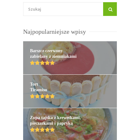
Najpopularniejsze wpisy
Barszcz czerwony
zabielany z ziemniakami
Tort
Tiramisu
Zupa tajska z krewetkami,
pieczarkami i papryką