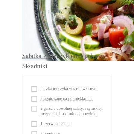
Porcja:
2
DRUKUJ
Sałatka z tuńczykiem i jajkiem
Składniki
puszka tuńczyka w sosie własnym
2 ugotowane na półmiękko jaja
2 garście dowolnej sałaty: rzymskiej,
roszponki, listki młodej botwinki
1 czerwona cebula
2 pomidory