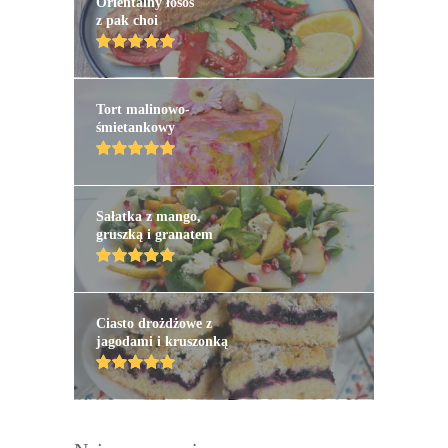
Orientalny łosoś
z pak choi
Tort malinowo-
śmietankowy
Sałatka z mango,
gruszką i granatem
Ciasto drożdżowe z
jagodami i kruszonką