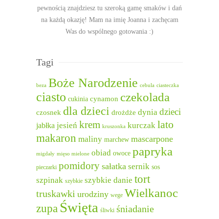
pewnością znajdziesz tu szeroką gamę smaków i dań
na każdą okazję! Mam na imię Joanna i zachęcam
Was do wspólnego gotowania :)
Tagi
Boże Narodzenie
beza
cebula
ciasteczka
ciasto
czekolada
cukinia
cynamon
dla dzieci
dzieci
dynia
czosnek
drożdże
lato
krem
jesień
kurczak
jabłka
kruszonka
makaron
mascarpone
maliny
marchew
papryka
obiad
owoce
migdały
mięso mielone
pomidory
sałatka
sernik
sos
pieczarki
tort
szpinak
szybkie danie
szybkie
Wielkanoc
truskawki
urodziny
wege
Święta
zupa
śniadanie
śliwki