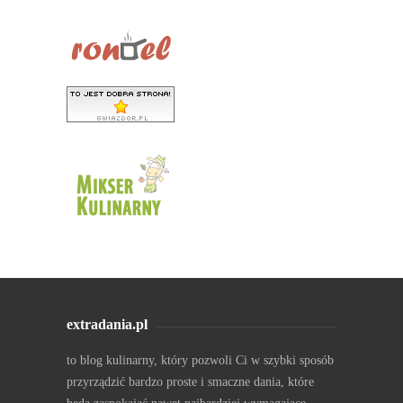
extradania.pl
to blog kulinarny, który pozwoli Ci w szybki sposób
przyrządzić bardzo proste i smaczne dania, które