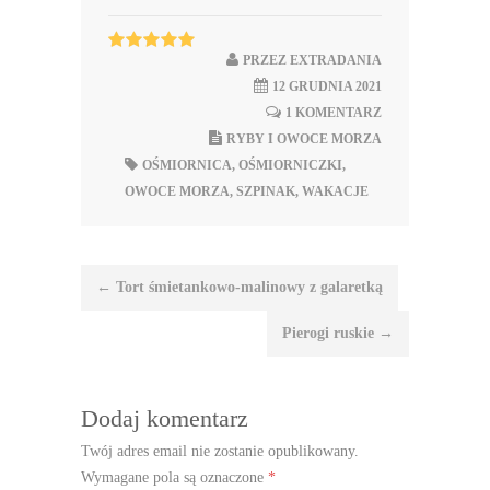
PRZEZ
EXTRADANIA
12 GRUDNIA 2021
1 KOMENTARZ
RYBY I OWOCE MORZA
OŚMIORNICA
,
OŚMIORNICZKI
,
OWOCE MORZA
,
SZPINAK
,
WAKACJE
Nawigacja
←
Tort śmietankowo-malinowy z galaretką
wpisu
Pierogi ruskie
→
Dodaj komentarz
Twój adres email nie zostanie opublikowany.
Wymagane pola są oznaczone
*