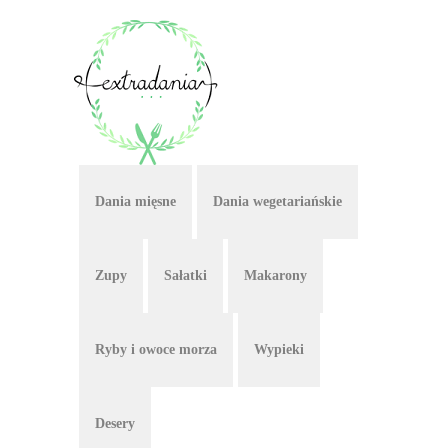
Dania mięsne
Dania wegetariańskie
Zupy
Sałatki
Makarony
Ryby i owoce morza
Wypieki
Desery