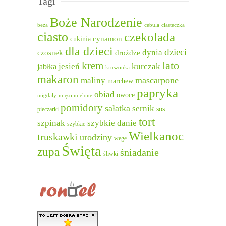
Tagi
Boże Narodzenie
beza
cebula
ciasteczka
ciasto
czekolada
cukinia
cynamon
dla dzieci
dzieci
dynia
czosnek
drożdże
lato
krem
jesień
kurczak
jabłka
kruszonka
makaron
mascarpone
maliny
marchew
papryka
obiad
owoce
migdały
mięso mielone
pomidory
sałatka
sernik
sos
pieczarki
tort
szpinak
szybkie danie
szybkie
Wielkanoc
truskawki
urodziny
wege
Święta
zupa
śniadanie
śliwki