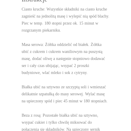
Ciasto kruche: Wszystkie składniki na ciasto kruche
zagnieść na jednolitą masę i wylepić nią spód blachy.
Piec w temp. 180 stopni przez ok. 15 minut w
rozgrzanym piekarniku.
Masa serowa: Żółtka oddzielić od białek. Żółtka
ubić z cukrem i cukrem waniliowym na puszystą
masę, dodać oliwę a następnie stopniowo dodawać
ser i cały czas ubijając, wsypać 2 proszki
budyniowe, wlać mleko i sok z cytryny.
Białka ubić na sztywno ze szczyptą soli i wmieszać
delikatnie szpatułką do masy serowej. Wylać masę
na upieczony spód i piec 45 minut w 180 stopniach.
Beza z rosą: Pozostałe białka ubić na sztywno,
wsypać cukier i tylko chwilę miksować do
połączenia się składników. Na upieczony sernik