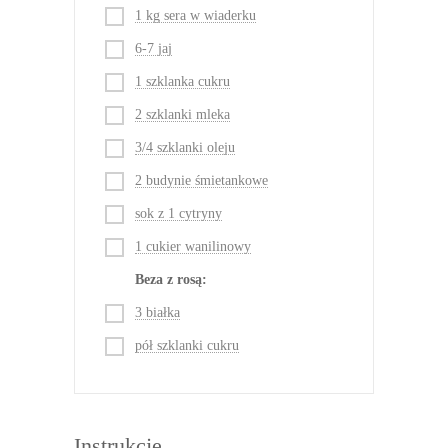
1 kg sera w wiaderku
6-7 jaj
1 szklanka cukru
2 szklanki mleka
3/4 szklanki oleju
2 budynie śmietankowe
sok z 1 cytryny
1 cukier wanilinowy
Beza z rosą:
3 białka
pół szklanki cukru
Instrukcje