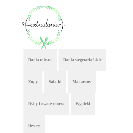
Dania mięsne
Dania wegetariańskie
Zupy
Sałatki
Makarony
Ryby i owoce morza
Wypieki
Desery