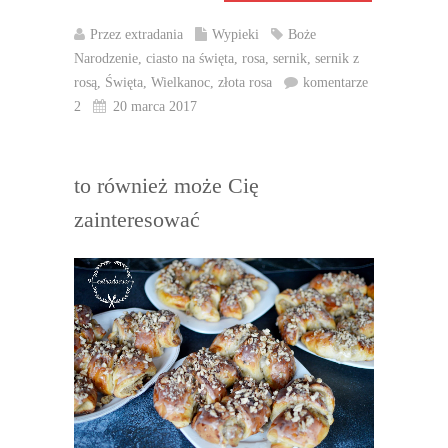
Przez
extradania
Wypieki
Boże
Narodzenie
,
ciasto na święta
,
rosa
,
sernik
,
sernik z
rosą
,
Święta
,
Wielkanoc
,
złota rosa
komentarze
2
20 marca 2017
to również może Cię
zainteresować