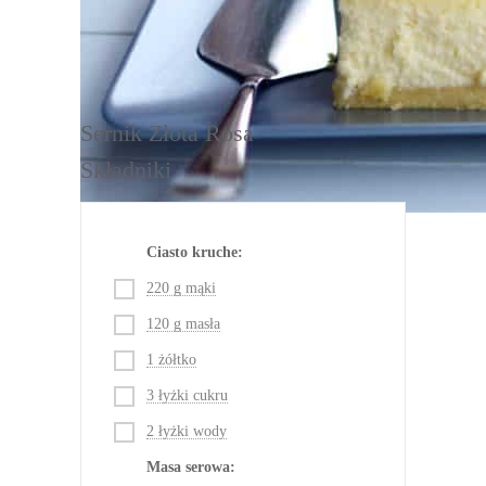
DRUKUJ
Sernik Złota Rosa
Składniki
Ciasto kruche:
220 g mąki
120 g masła
1 żółtko
3 łyżki cukru
2 łyżki wody
Masa serowa: