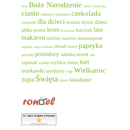
Boże Narodzenie
beza
cebula
ciasteczka
ciasto
czekolada
cukinia
cynamon
dla dzieci
dzieci
dynia
czosnek
drożdże
lato
krem
jesień
kurczak
jabłka
kruszonka
makaron
mascarpone
maliny
marchew
papryka
obiad
owoce
migdały
mięso mielone
pomidory
sałatka
sernik
sos
pieczarki
tort
szpinak
szybkie danie
szybkie
Wielkanoc
truskawki
urodziny
wege
Święta
zupa
śniadanie
śliwki