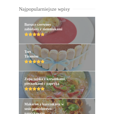
Najpopularniejsze wpisy
Barszcz czerwony
zabielany z ziemniakami
Tort
Tiramisu
Zupa tajska z krewetkami,
pieczarkami i papryką
Makaron z kurczakiem w
sosie pomidorowo-
paprykowym