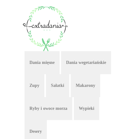
Dania mięsne
Dania wegetariańskie
Zupy
Sałatki
Makarony
Ryby i owoce morza
Wypieki
Desery