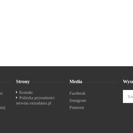
Strony
Media
Wysz
Kontakt
ki
Facebook
Polityka prywatności
Instagram
serwisu extradania.pl
ziej
Pinterest