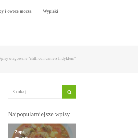
by i owoce morza
Wypieki
pisy otagowane "chili con carne z indykiem"
Najpopularniejsze wpisy
Zupa
gulaszowa