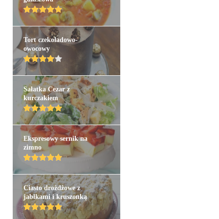
Tort czekoladowo-
owocowy
Sałatka Cezar z
kurczakiem
Ekspresowy sernik na
zimno
Ciasto drożdżowe z
jabłkami i kruszonką