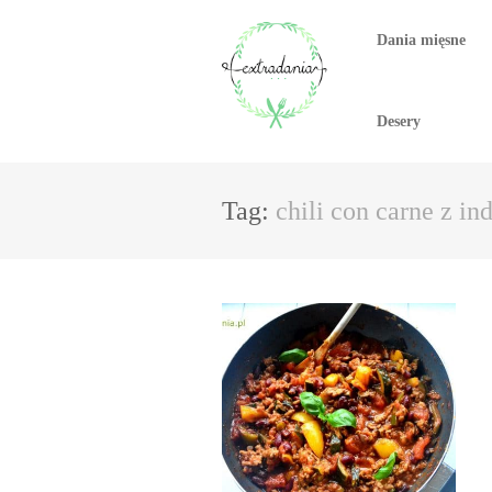
Dania mięsne
Desery
Tag:
chili con carne z i