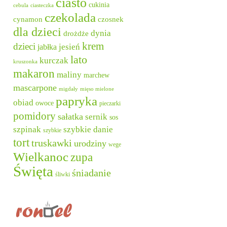
ciasto
cukinia
cebula
ciasteczka
czekolada
cynamon
czosnek
dla dzieci
dynia
drożdże
krem
dzieci
jesień
jabłka
lato
kurczak
kruszonka
makaron
maliny
marchew
mascarpone
migdały
mięso mielone
papryka
obiad
owoce
pieczarki
pomidory
sałatka
sernik
sos
szpinak
szybkie danie
szybkie
tort
truskawki
urodziny
wege
Wielkanoc
zupa
Święta
śniadanie
śliwki