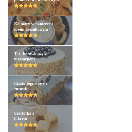
Kalmary w panierce z
sosem czosnkowym
Tort borówkowy z
mascarpone
Ciasto jogurtowe z
żurawiną
Szarlotka z
lukrem