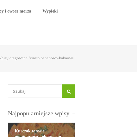
by i owoce morza
Wypieki
pisy otagowane "ciasto bananowo-kakaowe"
Najpopularniejsze wpisy
Kurczak w sosie
pomidorowo-kokosowym