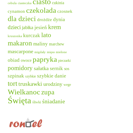
ciasto
cukinia
cebula
ciasteczka
czekolada
cynamon
czosnek
dla dzieci
dynia
drożdże
krem
dzieci
jesień
jabłka
lato
kurczak
kruszonka
makaron
maliny
marchew
mascarpone
migdały
mięso mielone
papryka
obiad
owoce
pieczarki
pomidory
sałatka
sernik
sos
szpinak
szybkie danie
szybkie
tort
truskawki
urodziny
wege
Wielkanoc
zupa
Święta
śniadanie
śliwki