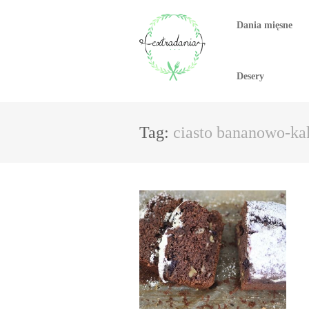
Dania mięsne
Desery
Tag:
ciasto bananowo-k