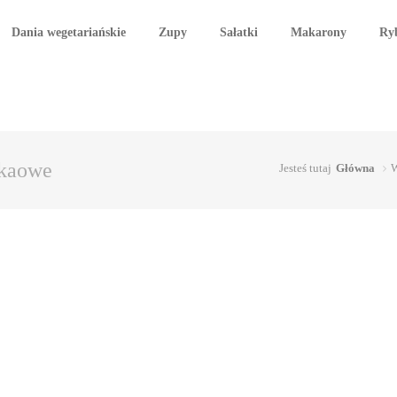
Dania wegetariańskie
Zupy
Sałatki
Makarony
Ry
akaowe
Jesteś tutaj
Główna
W