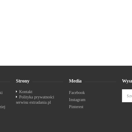
Strony
Media
Wysz
Kontakt
ki
Facebook
Polityka prywatności
Instagram
serwisu extradania.pl
ziej
Pinterest