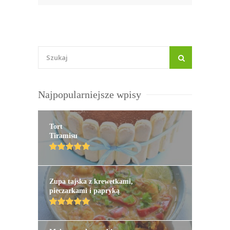
Najpopularniejsze wpisy
Tort
Tiramisu
Zupa tajska z krewetkami,
pieczarkami i papryką