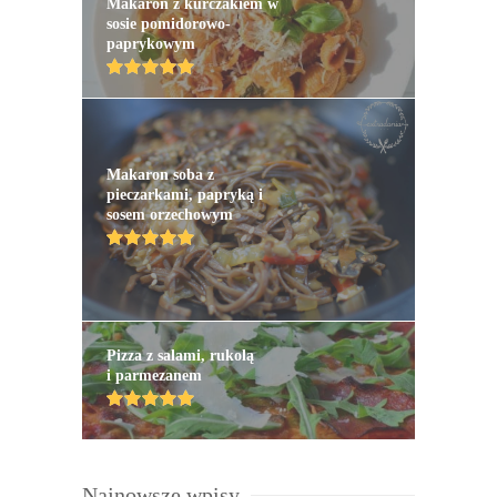
Makaron z kurczakiem w
sosie pomidorowo-
paprykowym
Makaron soba z
pieczarkami, papryką i
sosem orzechowym
Pizza z salami, rukolą
i parmezanem
Najnowsze wpisy