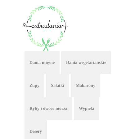
Dania mięsne
Dania wegetariańskie
Zupy
Sałatki
Makarony
Ryby i owoce morza
Wypieki
Desery