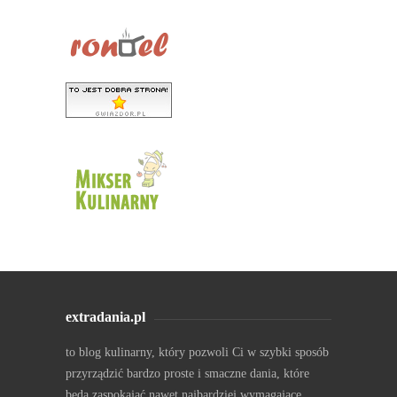
extradania.pl
to blog kulinarny, który pozwoli Ci w szybki sposób
przyrządzić bardzo proste i smaczne dania, które
będą zaspokajać nawet najbardziej wymagające