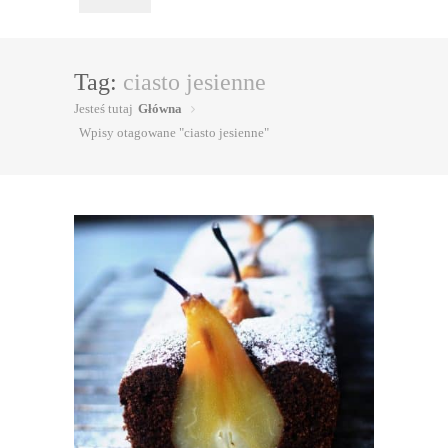
Tag:
ciasto jesienne
Jesteś tutaj
Główna
Wpisy otagowane "ciasto jesienne"