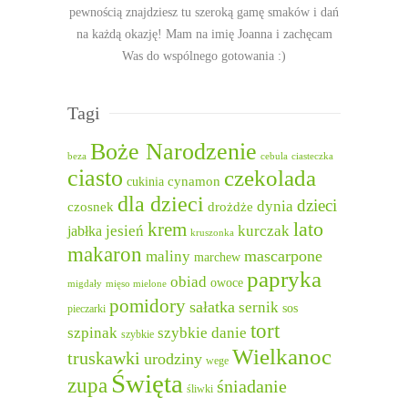
pewnością znajdziesz tu szeroką gamę smaków i dań
na każdą okazję! Mam na imię Joanna i zachęcam
Was do wspólnego gotowania :)
Tagi
Boże Narodzenie
beza
cebula
ciasteczka
ciasto
czekolada
cukinia
cynamon
dla dzieci
dzieci
dynia
czosnek
drożdże
lato
krem
jesień
kurczak
jabłka
kruszonka
makaron
mascarpone
maliny
marchew
papryka
obiad
owoce
migdały
mięso mielone
pomidory
sałatka
sernik
sos
pieczarki
tort
szpinak
szybkie danie
szybkie
Wielkanoc
truskawki
urodziny
wege
Święta
zupa
śniadanie
śliwki