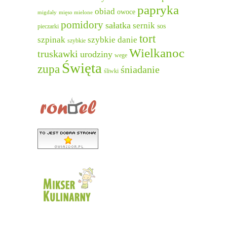
papryka
obiad
owoce
migdały
mięso mielone
pomidory
sałatka
sernik
sos
pieczarki
tort
szpinak
szybkie danie
szybkie
Wielkanoc
truskawki
urodziny
wege
Święta
zupa
śniadanie
śliwki