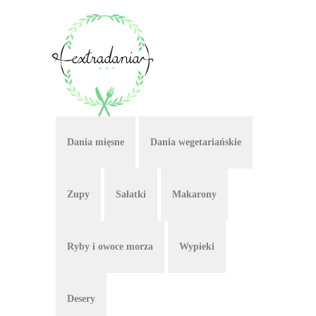
Dania mięsne
Dania wegetariańskie
Zupy
Sałatki
Makarony
Ryby i owoce morza
Wypieki
Desery