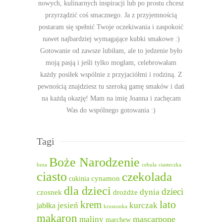
nowych, kulinarnych inspiracji lub po prostu chcesz
przyrządzić coś smacznego. Ja z przyjemnością
postaram się spełnić Twoje oczekiwania i zaspokoić
nawet najbardziej wymagające kubki smakowe :)
Gotowanie od zawsze lubiłam, ale to jedzenie było
moją pasją i jeśli tylko mogłam, celebrowałam
każdy posiłek wspólnie z przyjaciółmi i rodziną. Z
pewnością znajdziesz tu szeroką gamę smaków i dań
na każdą okazję! Mam na imię Joanna i zachęcam
Was do wspólnego gotowania :)
Tagi
Boże Narodzenie
beza
cebula
ciasteczka
ciasto
czekolada
cukinia
cynamon
dla dzieci
dzieci
dynia
czosnek
drożdże
lato
krem
jesień
kurczak
jabłka
kruszonka
makaron
mascarpone
maliny
marchew