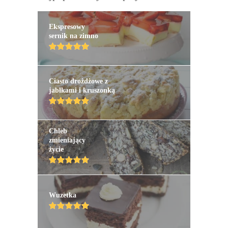
Ekspresowy
sernik na zimno
Ciasto drożdżowe z
jabłkami i kruszonką
Chleb
zmieniający
życie
Wuzetka