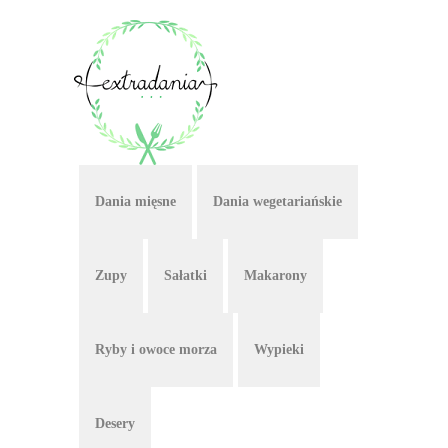
Dania mięsne
Dania wegetariańskie
Zupy
Sałatki
Makarony
Ryby i owoce morza
Wypieki
Desery