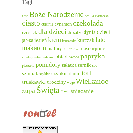
Tagi
Boże Narodzenie
beza
cebula
ciasteczka
ciasto
czekolada
cukinia
cynamon
dla dzieci
dzieci
dynia
czosnek
drożdże
lato
krem
jesień
kurczak
jabłka
kruszonka
makaron
mascarpone
maliny
marchew
papryka
obiad
owoce
migdały
mięso mielone
pomidory
sałatka
sernik
sos
pieczarki
tort
szpinak
szybkie danie
szybkie
Wielkanoc
truskawki
urodziny
wege
Święta
zupa
śniadanie
śliwki