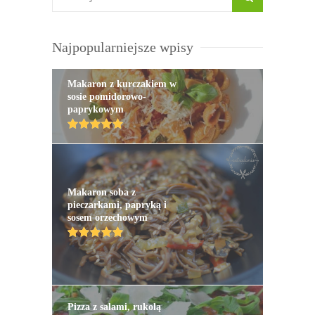
Najpopularniejsze wpisy
Makaron z kurczakiem w
sosie pomidorowo-
paprykowym
Makaron soba z
pieczarkami, papryką i
sosem orzechowym
Pizza z salami, rukolą