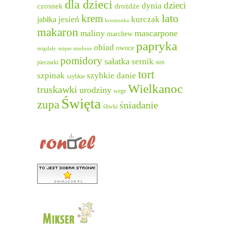
dla dzieci
dzieci
dynia
czosnek
drożdże
lato
krem
jesień
kurczak
jabłka
kruszonka
makaron
mascarpone
maliny
marchew
papryka
obiad
owoce
migdały
mięso mielone
pomidory
sałatka
sernik
sos
pieczarki
tort
szpinak
szybkie danie
szybkie
Wielkanoc
truskawki
urodziny
wege
Święta
zupa
śniadanie
śliwki