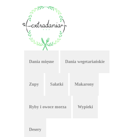
Dania mięsne
Dania wegetariańskie
Zupy
Sałatki
Makarony
Ryby i owoce morza
Wypieki
Desery