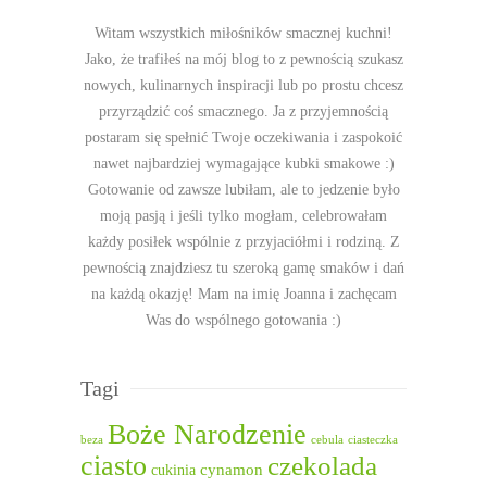
Witam wszystkich miłośników smacznej kuchni!
Jako, że trafiłeś na mój blog to z pewnością szukasz
nowych, kulinarnych inspiracji lub po prostu chcesz
przyrządzić coś smacznego. Ja z przyjemnością
postaram się spełnić Twoje oczekiwania i zaspokoić
nawet najbardziej wymagające kubki smakowe :)
Gotowanie od zawsze lubiłam, ale to jedzenie było
moją pasją i jeśli tylko mogłam, celebrowałam
każdy posiłek wspólnie z przyjaciółmi i rodziną. Z
pewnością znajdziesz tu szeroką gamę smaków i dań
na każdą okazję! Mam na imię Joanna i zachęcam
Was do wspólnego gotowania :)
Tagi
Boże Narodzenie
beza
cebula
ciasteczka
ciasto
czekolada
cukinia
cynamon