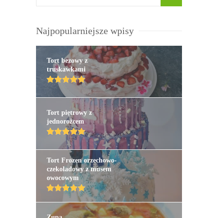
Najpopularniejsze wpisy
Tort bezowy z
truskawkami
Tort piętrowy z
jednorożcem
Tort Frozen orzechowo-
czekoladowy z musem
owocowym
Zupa