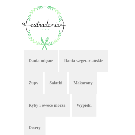
Dania mięsne
Dania wegetariańskie
Zupy
Sałatki
Makarony
Ryby i owoce morza
Wypieki
Desery