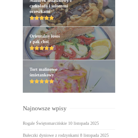
Mazurek fistaszkowy z
czekoladą i solonymi
orzeszkami
Orientalny łosoś
z pak choi
Tort malinowo-
śmietankowy
Najnowsze wpisy
Rogale Świętomarcińskie
10 listopada 2025
Bułeczki dyniowe z rodzynkami
8 listopada 2025