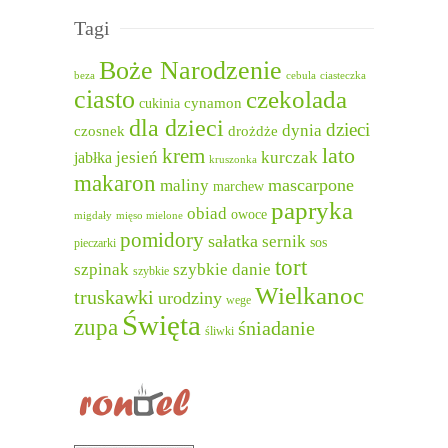
Tagi
Boże Narodzenie
beza
cebula
ciasteczka
ciasto
czekolada
cukinia
cynamon
dla dzieci
dzieci
dynia
czosnek
drożdże
lato
krem
jesień
kurczak
jabłka
kruszonka
makaron
mascarpone
maliny
marchew
papryka
obiad
owoce
migdały
mięso mielone
pomidory
sałatka
sernik
sos
pieczarki
tort
szpinak
szybkie danie
szybkie
Wielkanoc
truskawki
urodziny
wege
Święta
zupa
śniadanie
śliwki