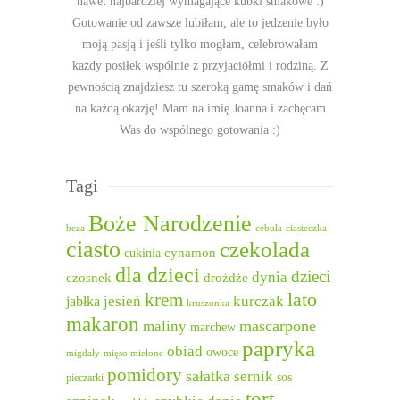
nawet najbardziej wymagające kubki smakowe :)
Gotowanie od zawsze lubiłam, ale to jedzenie było
moją pasją i jeśli tylko mogłam, celebrowałam
każdy posiłek wspólnie z przyjaciółmi i rodziną. Z
pewnością znajdziesz tu szeroką gamę smaków i dań
na każdą okazję! Mam na imię Joanna i zachęcam
Was do wspólnego gotowania :)
Tagi
Boże Narodzenie
beza
cebula
ciasteczka
ciasto
czekolada
cukinia
cynamon
dla dzieci
dzieci
dynia
czosnek
drożdże
lato
krem
jesień
kurczak
jabłka
kruszonka
makaron
mascarpone
maliny
marchew
papryka
obiad
owoce
migdały
mięso mielone
pomidory
sałatka
sernik
sos
pieczarki
tort