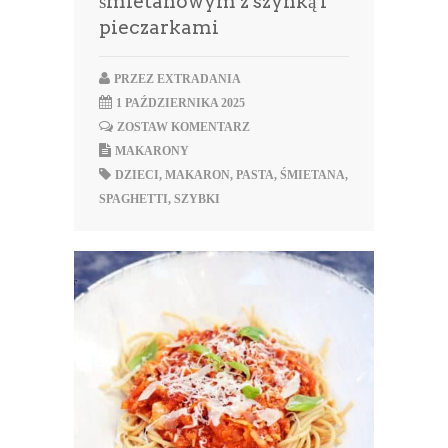
śmietanowym z szynką i
pieczarkami
PRZEZ
EXTRADANIA
1 PAŹDZIERNIKA 2025
ZOSTAW KOMENTARZ
MAKARONY
DZIECI
,
MAKARON
,
PASTA
,
ŚMIETANA
,
SPAGHETTI
,
SZYBKI