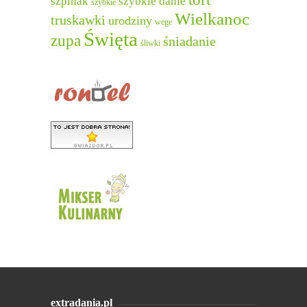
szpinak
szybkie danie
szybkie
Wielkanoc
truskawki
urodziny
wege
Święta
zupa
śniadanie
śliwki
extradania.pl