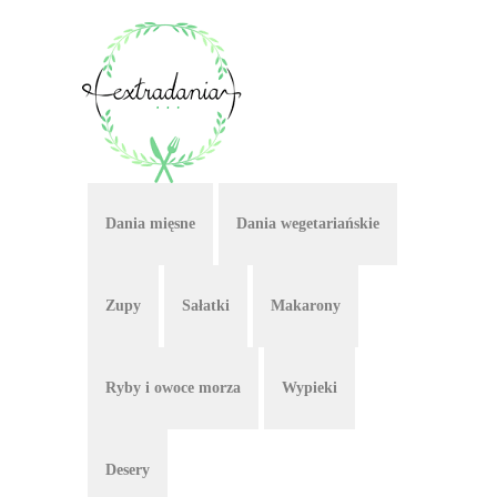
Dania mięsne
Dania wegetariańskie
Zupy
Sałatki
Makarony
Ryby i owoce morza
Wypieki
Desery