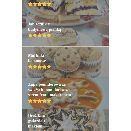
Jabłecznik z
budyniową pianką
Muffinki
bananowe
Zupa pomidorowa ze
świeżych pomidorów z
serem feta i makaronem
Drożdżowa
gwiazda z
makiem