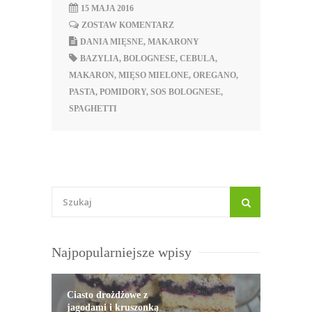
15 MAJA 2016
ZOSTAW KOMENTARZ
DANIA MIĘSNE
,
MAKARONY
BAZYLIA
,
BOLOGNESE
,
CEBULA
,
MAKARON
,
MIĘSO MIELONE
,
OREGANO
,
PASTA
,
POMIDORY
,
SOS BOLOGNESE
,
SPAGHETTI
Najpopularniejsze wpisy
Ciasto drożdżowe z
jagodami i kruszonką